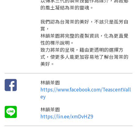
以傳承三代的製茶技藝作為媒介，將故鄉
要註冊嗎？
的風土凝結為茶的靈魂。
訊息
請掃描或點擊 QR code
加入「嘉義優鮮」LINE 好友，
嗨~這個 LINE 帳號還沒有註冊過，
我們認為台灣茶的美好，不該只是孤芳自
才能繼續註冊喔。
只要驗證手機號碼就能完成註冊。
賞，
您要繼續嗎？
確認
想知道怎麼做更容易通過審核嗎？
點擊加入 LINE 好友
林韻茶園將完整的產製資訊，化為更直覺
看看申請教學吧！
您的申請資料正在等候審查中，
註冊完成了！
返回
繼續註冊
性的標示說明。
要申請新產品嗎？
開始填寫申請資料吧~
返回
繼續註冊
致力將茶的呈現，藉由更透明的選擇方
如果你已經準備好了，
式，使更多人能更加容易地了解台灣茶的
點擊「直接申請」按鈕開始填寫申請表。
查看申請進度
申請新產品
填寫申請資料
美好。
返回首頁
直接申請
看密笈
返回首頁
返回首頁
林韻茶園
https://www.facebook.com/TeascentVall
ey
林韻茶園
https://lin.ee/xmDvHZ9