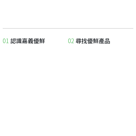
認識嘉義優鮮
尋找優鮮產品
關於優鮮品牌
尋找店家
最新消息
尋找產品
職人誌
成為優鮮店家
相關連結
申請與展延
嘉義縣政府
申請店家、產品認證
嘉義縣政府農業處
如何申請店家及產品
嘉義縣文化觀光局