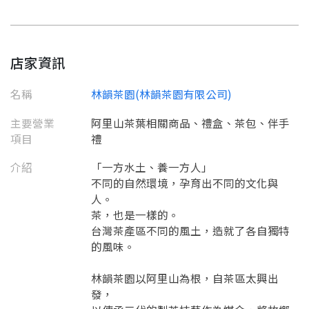
店家資訊
名稱
林韻茶園(林韻茶園有限公司)
主要營業
阿里山茶葉相關商品、禮盒、茶包、伴手
項目
禮
介紹
「一方水土、養一方人」
不同的自然環境，孕育出不同的文化與
人。
茶，也是一樣的。
要看申請秘笈嗎？
台灣茶產區不同的風土，造就了各自獨特
的風味。
要申請新產品嗎？
註冊完成
林韻茶園以阿里山為根，自茶區太興出
發，
請加入LINE好友