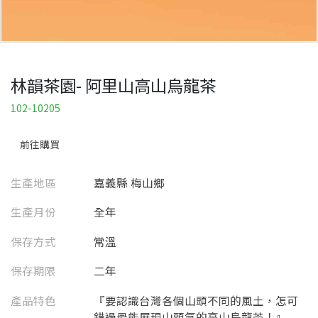
林韻茶園- 阿里山高山烏龍茶
102-10205
前往購買
生產地區
嘉義縣 梅山鄉
生產月份
全年
保存方式
常溫
保存期限
二年
產品特色
『要認識台灣各個山頭不同的風土，怎可
錯過最能展現山頭氣的高山烏龍茶！』