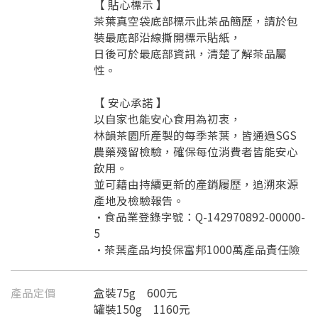
【 貼心標示 】
茶葉真空袋底部標示此茶品簡歷，請於包
裝最底部沿線撕開標示貼紙，
日後可於最底部資訊，清楚了解茶品屬
性。
【 安心承諾 】
以自家也能安心食用為初衷，
林韻茶園所產製的每季茶葉，皆通過SGS
農藥殘留檢驗，確保每位消費者皆能安心
飲用。
並可藉由持續更新的產銷履歷，追溯來源
產地及檢驗報告。
•食品業登錄字號：Q-142970892-00000-
5
•茶葉產品均投保富邦1000萬產品責任險
產品定價
盒裝75g 600元
罐裝150g 1160元