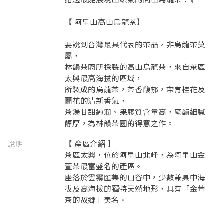
【 阿里山高山烏龍茶】
要說到台灣最具代表的茶品，非烏龍茶莫
屬，
林韻茶園所採製的高山烏龍茶，來自茶區
太興最高海拔的區域，
所製成的烏龍茶，茶香馥郁，帶有桂花及
蘭花的清新香氣，
茶湯甘甜純潤、果膠質含量高，尾韻細膩
醇厚，為林韻茶園的得意之作。
說明
【 產區介紹 】
茶區太興，位於阿里山北峰，為阿里山金
萱茶最富盛名的產區。
座落於雲霧匯集的山谷中，少數兼具中海
拔及高海拔的獨特天然地形，具有「金萱
茶的故鄉」美名。