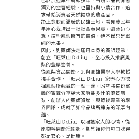
已於流通業中耕耘多年，對蔬果品質有著
獨到的控管經驗，也堅持與小農合作，追
求帶給消費者天然健康的農產品。
踏上豐腴而溫暖的民雄土地，看見農民年
年用心栽培出一批批金黃果實，劉藥師心
想，這些鳳梨擁有的價值，絕不僅只是單
純的水果。
因此，劉藥師決定運用本身的藥師經驗，
創立「旺萊山 Dr.Liu」，全心投入推廣鳳
梨的豐厚營養。
從鳳梨食品開始，到與高雄醫學大學教授
要看申請秘笈嗎？
攜手合作，「旺萊山 Dr.Liu」窮盡心力挖
掘鳳梨所蘊藏的一點一滴，盼望將這份富
要申請新產品嗎？
註冊完成
饒的寶藏分享給大家酸甜多汁的優質鳳
梨、創辦人的藥師資歷，與背後專業的學
界團隊，成就了如今品牌所擁有的深厚內
請加入LINE好友
蘊。
要註冊嗎？
「旺萊山 Dr.Liu」以照護家人的心情，從
訊息
請掃描或點擊 QR code
原物料開始把關起，期望讓你們每口吃得
加入「嘉義優鮮」LINE 好友，
嗨~這個 LINE 帳號還沒有註冊過，
都是安心、是健康。
才能繼續註冊喔。
只要驗證手機號碼就能完成註冊。