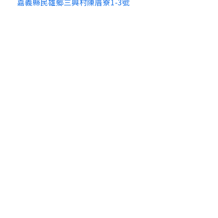
嘉義縣民雄鄉三興村陳厝寮1-3號