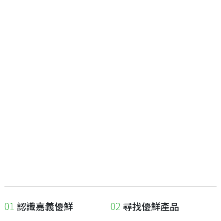
認識嘉義優鮮
尋找優鮮產品