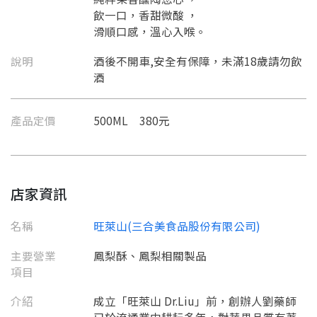
飲一口，香甜微酸 ，
滑順口感，溫心入喉。
說明
酒後不開車,安全有保障，未滿18歲請勿飲
酒
產品定價
500ML 380元
店家資訊
名稱
旺萊山(三合美食品股份有限公司)
主要營業
鳳梨酥、鳳梨相關製品
項目
介紹
成立「旺萊山 Dr.Liu」前，創辦人劉藥師