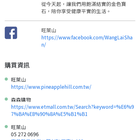
從今天起，讓我們用飽滿結實的金色寶
您要繼續嗎？
確認
想知道怎麼做更容易通過審核嗎？
點擊加入 LINE 好友
石，陪你享受健康平實的生活。
看看申請教學吧！
您的申請資料正在等候審查中，
註冊完成了！
返回
繼續註冊
要申請新產品嗎？
開始填寫申請資料吧~
返回
繼續註冊
如果你已經準備好了，
旺萊山
點擊「直接申請」按鈕開始填寫申請表。
查看申請進度
申請新產品
填寫申請資料
https://www.facebook.com/WangLaiSha
返回首頁
n/
直接申請
看密笈
返回首頁
返回首頁
購買資訊
旺萊山
https://www.pineapplehill.com.tw/
森森購物
https://www.etmall.com.tw/Search?keyword=%E6%9
7%BA%E8%90%8A%E5%B1%B1
旺萊山
05 272 0696