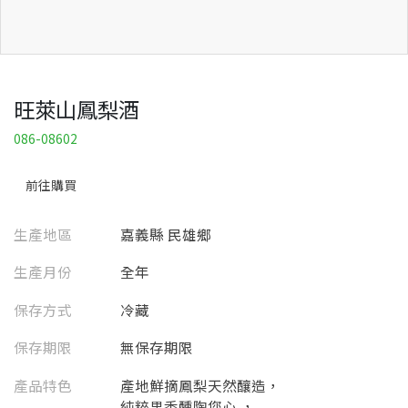
旺萊山鳳梨酒
086-08602
前往購買
生產地區
嘉義縣 民雄鄉
生產月份
全年
保存方式
冷藏
保存期限
無保存期限
產品特色
產地鮮摘鳳梨天然釀造，
純粹果香醺陶您心 ，