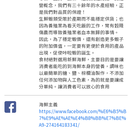
營概念，我們有三十餘年的水產經驗，正
要申請新產品嗎？
註冊完成
是我們對品質的保證！
生鮮蝦類受限於產期而不能穩定供貨；也
因為養殖業為看天吃飯的工作，常有穀賤
請加入LINE好友
傷農而導致養殖業者血本無歸的事情。
要註冊嗎？
因此，為了穩定蝦價，還有創造更多蝦子
訊息
請掃描或點擊 QR code
的附加價值，一定要有更便於食用的產品
加入「嘉義優鮮」LINE 好友，
嗨~這個 LINE 帳號還沒有註冊過，
出現，促使咔啦蝦的誕生。
才能繼續註冊喔。
只要驗證手機號碼就能完成註冊。
食材絕對選用新鮮海鮮，主要目的是要讓
您要繼續嗎？
確認
想知道怎麼做更容易通過審核嗎？
消費者能吃的到海鮮本身的營養，調味也
點擊加入 LINE 好友
看看申請教學吧！
您的申請資料正在等候審查中，
以最簡單的糖、鹽、棕櫚油製作，不添加
註冊完成了！
返回
繼續註冊
要申請新產品嗎？
開始填寫申請資料吧~
任何添加物與人工色素，為的就是要讓成
返回
繼續註冊
如果你已經準備好了，
分單純。讓消費者可以放心的食用
點擊「直接申請」按鈕開始填寫申請表。
查看申請進度
申請新產品
填寫申請資料
返回首頁
直接申請
看密笈
返回首頁
海鮮主義
https://www.facebook.com/%E6%B5%B
返回首頁
7%E9%AE%AE%E4%B8%BB%E7%BE%
A9-274164183341/