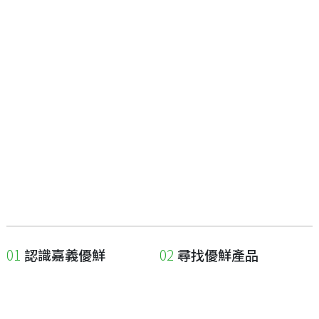
認識嘉義優鮮
尋找優鮮產品
關於優鮮品牌
尋找店家
最新消息
尋找產品