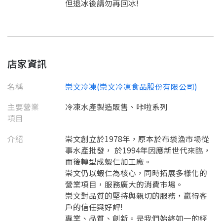
但退冰後請勿再回冰!
店家資訊
名稱
崇文冷凍(崇文冷凍食品股份有限公司)
主要營業
冷凍水產製造販售、咔啦系列
項目
介紹
崇文創立於1978年，原本於布袋漁市場從
事水產批發， 於1994年因應新世代來臨，
而後轉型成蝦仁加工廠。
崇文仍以蝦仁為核心，同時拓展多樣化的
營業項目，服務廣大的消費市場。
崇文對品質的堅持與親切的服務，贏得客
戶的信任與好評!
要看申請秘笈嗎？
專業、品質、創新。是我們始終如一的經