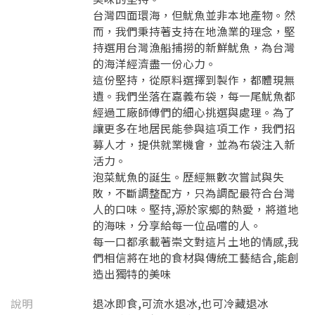
台灣四面環海，但魷魚並非本地產物。然
而，我們秉持著支持在地漁業的理念，堅
持選用台灣漁船捕撈的新鮮魷魚，為台灣
的海洋經濟盡一份心力。
這份堅持，從原料選擇到製作，都體現無
遺。我們坐落在嘉義布袋，每一尾魷魚都
經過工廠師傅們的細心挑選與處理。為了
讓更多在地居民能參與這項工作，我們招
募人才，提供就業機會，並為布袋注入新
活力。
泡菜魷魚的誕生。歷經無數次嘗試與失
敗，不斷調整配方，只為調配最符合台灣
人的口味。堅持,源於家鄉的熱愛，將道地
的海味，分享給每一位品嚐的人。
每一口都承載著崇文對這片土地的情感,我
們相信將在地的食材與傳統工藝結合,能創
造出獨特的美味
說明
退冰即食,可流水退冰,也可冷藏退冰