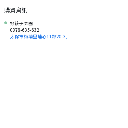
購買資訊
野孩子果園
0978-635-632
太保市梅埔里埔心11鄰20-3,