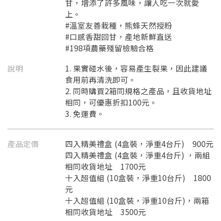
甘，增添了許多風味，讓人吃一次就愛
上。
#溫室友善栽種，熊蜂天然授粉
#口感香甜回甘，產地新鮮直送
#198項農藥殘留檢驗合格
說明
1. 果實碰水後，容易產生裂果，因此建議
食用前再清洗即可。
2. 同時購買2箱同規格之產品，且收貨地址
相同，可優惠折扣100元。
3. 免運費。
產品定價
四入精美禮盒 (4盒裝，淨重4台斤) 900元
四入精美禮盒 (4盒裝，淨重4台斤) ，兩組
相同收貨地址 1700元
十入超值組 (10盒裝，淨重10台斤) 1800
元
十入超值組 (10盒裝，淨重10台斤)，兩箱
相同收貨地址 3500元