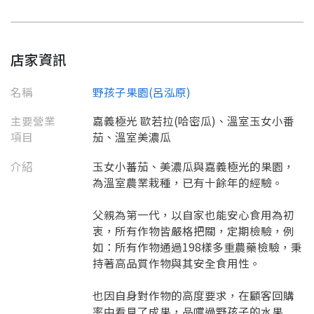
店家資訊
名稱
野孩子果園(呂泓原)
主要營業
嘉義極光 歐若拉(哈密瓜)、溫室玉女小番
項目
茄、溫室美濃瓜
介紹
玉女小蕃茄、美濃瓜與嘉義極光的果園，
為溫室農業栽種，已有十餘年的經驗。
父親為第一代，以自家也能安心食用為初
要看申請秘笈嗎？
衷，所有作物皆嚴格把關，定期檢驗，例
要申請新產品嗎？
如：所有作物通過198樣多重農藥檢驗，秉
註冊完成
持著高品質作物與其安全食用性。
請加入LINE好友
也因自身對作物的高度要求，在顧客回購
要註冊嗎？
率中看見了成果，品嚐過野孩子的水果