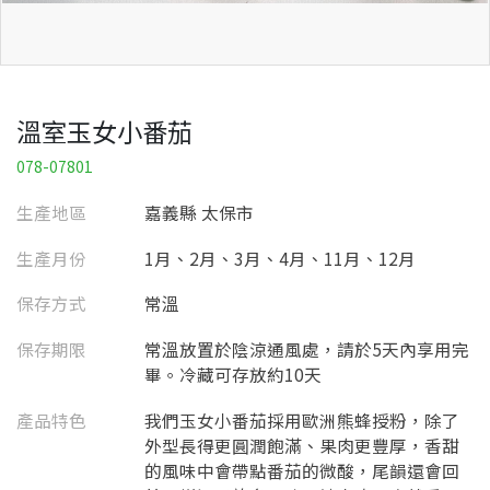
溫室玉女小番茄
078-07801
生產地區
嘉義縣 太保市
生產月份
1月、2月、3月、4月、11月、12月
保存方式
常溫
保存期限
常溫放置於陰涼通風處，請於5天內享用完
畢。冷藏可存放約10天
產品特色
我們玉女小番茄採用歐洲熊蜂授粉，除了
外型長得更圓潤飽滿、果肉更豐厚，香甜
的風味中會帶點番茄的微酸，尾韻還會回