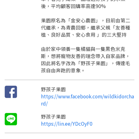
訊息
請掃描或點擊 QR code
後，平均顧客回購率高達90%
加入「嘉義優鮮」LINE 好友，
嗨~這個 LINE 帳號還沒有註冊過，
才能繼續註冊喔。
只要驗證手機號碼就能完成註冊。
果園原名為「金安心農園」，目前由第二
您要繼續嗎？
確認
代繼承，為青農回鄉，繼承父親「友善種
想知道怎麼做更容易通過審核嗎？
點擊加入 LINE 好友
看看申請教學吧！
植、良好品質、安心食用 」的三大堅持
您的申請資料正在等候審查中，
註冊完成了！
返回
繼續註冊
要申請新產品嗎？
開始填寫申請資料吧~
返回
繼續註冊
如果你已經準備好了，
由於家中領養一隻橘貓與一隻黑色米克
點擊「直接申請」按鈕開始填寫申請表。
查看申請進度
申請新產品
填寫申請資料
斯，想將寵物友善的理念帶入自家品牌，
返回首頁
因此將名字改為「野孩子果園」，傳達毛
直接申請
看密笈
返回首頁
孩自由奔跑的意象。
返回首頁
野孩子果園
https://www.facebook.com/wildkidorcha
rd/
野孩子果園
https://lin.ee/YDcOyF0