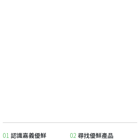
認識嘉義優鮮
尋找優鮮產品