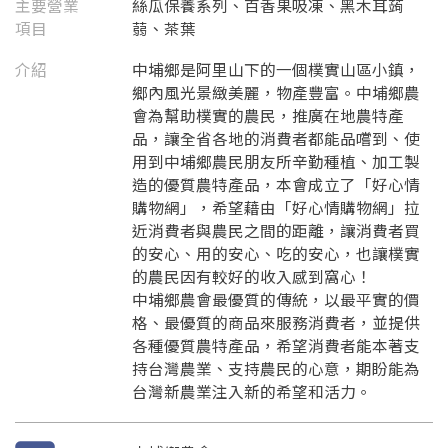
主要營業
絲瓜保養系列、百香果吸凍、黑木耳蒟
項目
蒻、茶葉
介紹
中埔鄉是阿里山下的一個樸實山區小鎮，
鄉內風光景緻美麗，物產豐富。中埔鄉農
會為幫助樸實的農民，推廣在地農特產
品，讓全省各地的消費者都能品嚐到、使
用到中埔鄉農民朋友所辛勤種植、加工製
造的優質農特產品，本會成立了「好心情
購物網」，希望藉由「好心情購物網」拉
近消費者與農民之間的距離，讓消費者買
的安心、用的安心、吃的安心，也讓樸實
要看申請秘笈嗎？
的農民因有較好的收入感到窩心！
要申請新產品嗎？
中埔鄉農會最優質的傳統，以最平實的價
註冊完成
格、最優質的商品來服務消費者，並提供
各種優質農特產品，希望消費者能本著支
請加入LINE好友
持台灣農業、支持農民的心意，期盼能為
要註冊嗎？
台灣新農業注入新的希望和活力。
訊息
請掃描或點擊 QR code
加入「嘉義優鮮」LINE 好友，
嗨~這個 LINE 帳號還沒有註冊過，