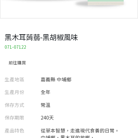
黑木耳蒟蒻-黑胡椒風味
071-07122
前往購買
生產地區
嘉義縣 中埔鄉
生產月份
全年
保存方式
常溫
保存期限
240天
產品特色
從草本智慧，走進現代食養的日常。
中埔鄉，黑木耳的故鄉，