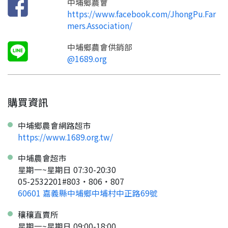
才能繼續註冊喔。
中埔鄉農會
只要驗證手機號碼就能完成註冊。
您要繼續嗎？
https://www.facebook.com/JhongPu.Far
確認
想知道怎麼做更容易通過審核嗎？
點擊加入 LINE 好友
mers.Association/
看看申請教學吧！
您的申請資料正在等候審查中，
註冊完成了！
返回
繼續註冊
要申請新產品嗎？
開始填寫申請資料吧~
返回
繼續註冊
中埔鄉農會供銷部
如果你已經準備好了，
@1689.org
點擊「直接申請」按鈕開始填寫申請表。
查看申請進度
申請新產品
填寫申請資料
返回首頁
直接申請
看密笈
返回首頁
返回首頁
購買資訊
中埔鄉農會網路超市
https://www.1689.org.tw/
中埔農會超市
星期一~星期日 07:30-20:30
05-2532201#803‧806‧807
60601 嘉義縣中埔鄉中埔村中正路69號
穰穰直賣所
星期一~星期日 09:00-18:00