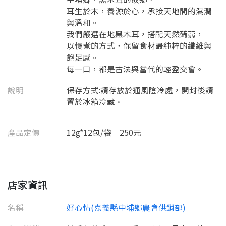
耳生於木，養源於心，承接天地間的濕潤
與溫和。
我們嚴選在地黑木耳，搭配天然蒟蒻，
以慢煮的方式，保留食材最純粹的纖維與
飽足感。
每一口，都是古法與當代的輕盈交會。
說明
保存方式:請存放於通風陰冷處，開封後請
置於冰箱冷藏。
產品定價
12g*12包/袋 250元
店家資訊
名稱
好心情(嘉義縣中埔鄉農會供銷部)