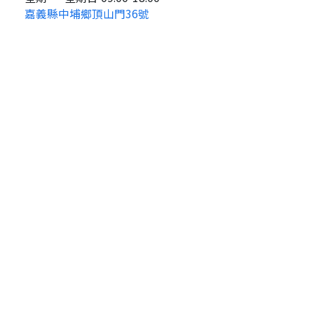
嘉義縣中埔鄉頂山門36號