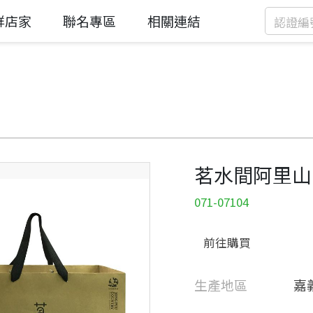
鮮店家
聯名專區
相關連結
茗水間阿里山
071-07104
前往購買
生產地區
嘉