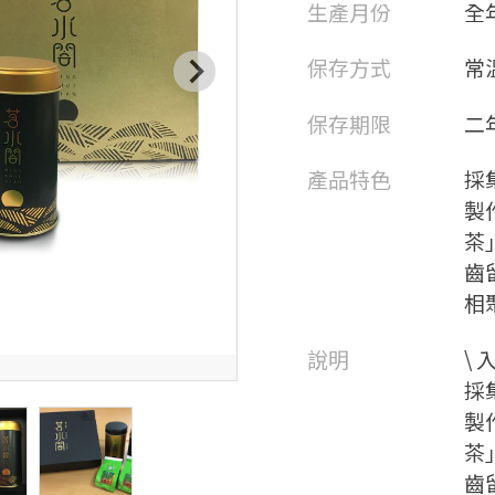
生產月份
全
保存方式
常
保存期限
二
產品特色
採
製
茶
齒
相
說明
\ 
採
製
茶
齒