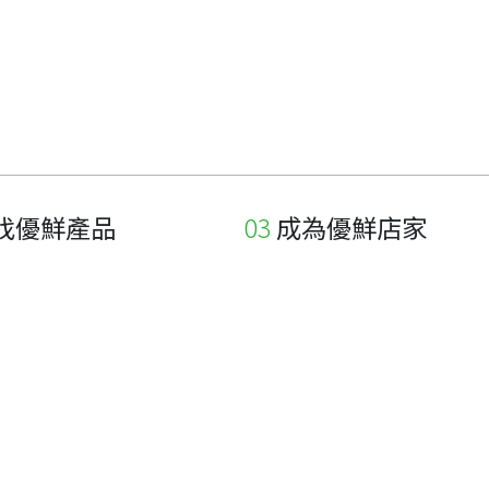
找優鮮產品
成為優鮮店家
家
申請與展延
品
申請店家、產品認證
如何申請店家及產品
如何申請標籤
申請秘笈