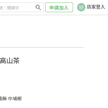
search
店家登入
申請加入
高山茶
義縣 中埔鄉