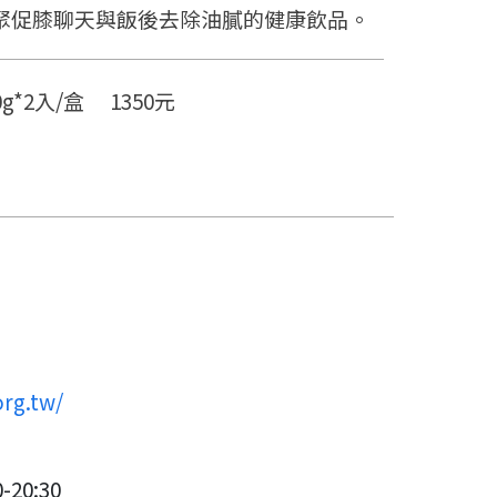
聚促膝聊天與飯後去除油膩的健康飲品。
0g*2入/盒 1350元
市
org.tw/
20:30