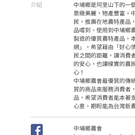
介紹
中埔鄉是阿里山下的一
景緻美麗，物產豐富。
民，推廣在地農特產品
品嚐到、使用到中埔鄉
製造的優質農特產品，
網」，希望藉由「好心
民之間的距離，讓消費
的安心，也讓樸實的農
心！
中埔鄉農會最優質的傳
質的商品來服務消費者
品，希望消費者能本著
心意，期盼能為台灣新
中埔鄉農會