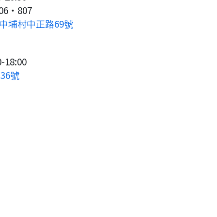
806‧807
鄉中埔村中正路69號
18:00
36號