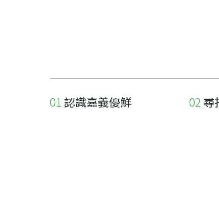
認識嘉義優鮮
尋
關於優鮮品牌
尋找店
最新消息
尋找產
職人誌