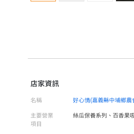
店家資訊
名稱
好心情(嘉義縣中埔鄉農
主要營業
絲瓜保養系列、百香果
項目