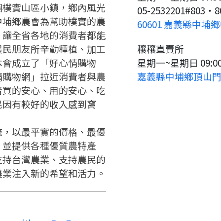
要註冊嗎？
個樸實山區小鎮，鄉內風光
05-2532201#803‧
中埔鄉農會為幫助樸實的農
60601 嘉義縣中埔
請掃描或點擊 QR code
嗨~這個 LINE 帳號還沒有註冊
訊息
，讓全省各地的消費者都能
加入「嘉義優鮮」LINE 好友，
過，
才能繼續註冊喔。
農民朋友所辛勤種植、加工
穰穰直賣所
想知道怎麼做更容易通過審核
只要驗證手機號碼就能完成註
嗎？
本會成立了「好心情購物
星期一~星期日 09:00-
冊。
點擊加入 LINE 好友
看看申請教學吧！
確認
您的申請資料正在等候審查中，
您要繼續嗎？
情購物網」拉近消費者與農
嘉義縣中埔鄉頂山門
註冊完成了！
要申請新產品嗎？
開始填寫申請資料吧~
者買的安心、用的安心、吃
如果你已經準備好了，
民因有較好的收入感到窩
返回
繼續註冊
點擊「直接申請」按鈕開始填寫
返回
繼續註冊
查看申請進度
申請新產品
申請表。
填寫申請資料
統，以最平實的價格、最優
返回首頁
返回首頁
，並提供各種優質農特產
直接申請
看密笈
支持台灣農業、支持農民的
農業注入新的希望和活力。
返回首頁