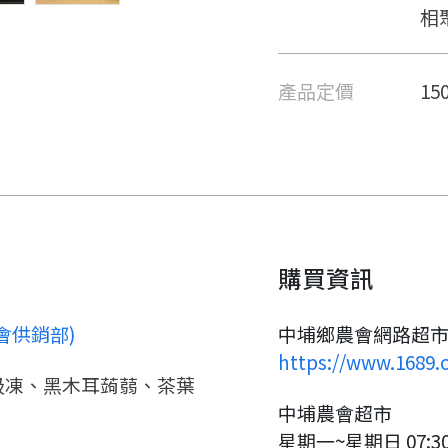
相
產品定價
15
購買資訊
要看申請秘笈嗎？
會供銷部)
中埔鄉農會網路超
https://www.1689.
要申請新產品嗎？
註冊完成
吸凍、黑木耳蒟蒻、茶葉
中埔農會超市
請加入LINE好友
星期一~星期日 07:30-