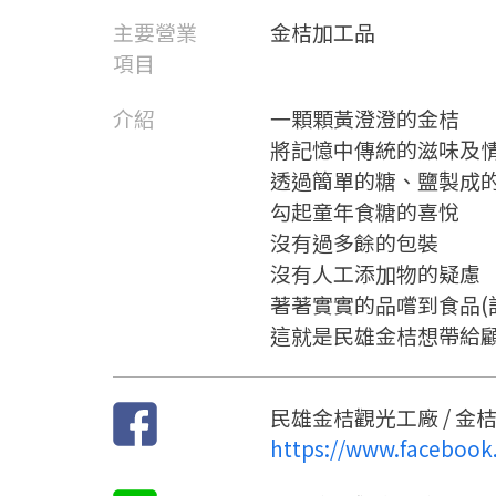
主要營業
金桔加工品
項目
介紹
一顆顆黃澄澄的金桔
將記憶中傳統的滋味及
透過簡單的糖、鹽製成
勾起童年食糖的喜悅
沒有過多餘的包裝
沒有人工添加物的疑慮
著著實實的品嚐到食品(
這就是民雄金桔想帶給
民雄金桔觀光工廠 / 金
https://www.facebook.