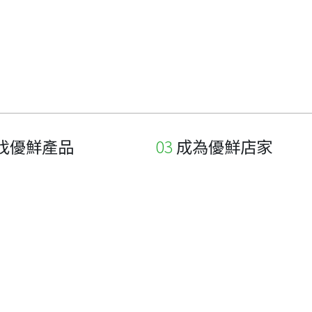
找優鮮產品
成為優鮮店家
家
申請與展延
品
申請店家、產品認證
如何申請店家及產品
如何申請標籤
申請秘笈