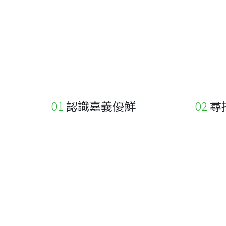
認識嘉義優鮮
尋
關於優鮮品牌
尋找店
最新消息
尋找產
職人誌