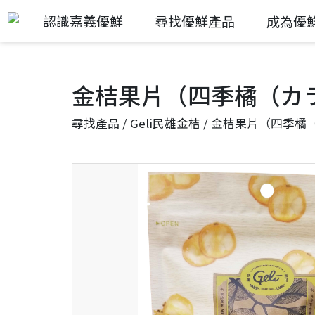
認識嘉義優鮮
尋找優鮮產品
成為優
金桔果片（四季橘（カ
尋找產品
/
Geli民雄金桔
/ 金桔果片（四季橘