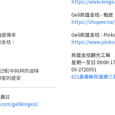
返回
繼續註冊
https://www.kinge
查看申請進度
申請新產品
申請表。
填寫申請資料
Geli民雄金桔 - 蝦皮
返回首頁
返回首頁
https://shopee.tw/
直接申請
看密笈
情感傳承
Geli民雄金桔 - Pinko
返回首頁
的金桔，
https://www.pinko
民雄金桔觀光工廠
星期一至日 09:00-17
05-2720351
記憶)中純粹的滋味
621嘉義縣民雄鄉三
顧客的感受
桔農莊
com/gelikingezi/