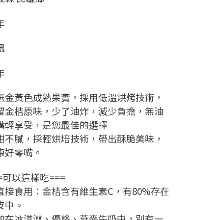
年
溫
年
選金黃色成熟果實，採用低溫烘烤技術，
留金桔原味，少了油炸，減少負擔，無油
嘴輕享受，是您最佳的選擇
甜不膩，採輕烘培技術，帶出酥脆美味，
康好零嘴。
==可以這樣吃===
. 直接食用：金桔含有維生素C，有80%存在
皮中。
. 加在冰淇淋、優格、燕麥牛奶中，別有一