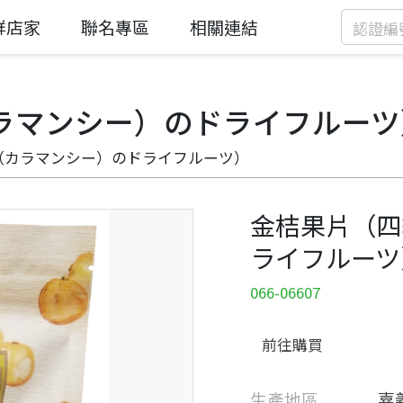
鮮店家
聯名專區
相關連結
ラマンシー）のドライフルーツ
（カラマンシー）のドライフルーツ）
金桔果片（四
ライフルーツ
066-06607
前往購買
生產地區
嘉