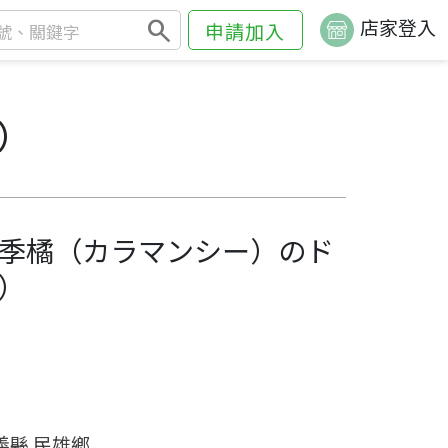
search
店家登入
申請加入
）
季橘（カラマンシー）のド
）
義縣 民雄鄉