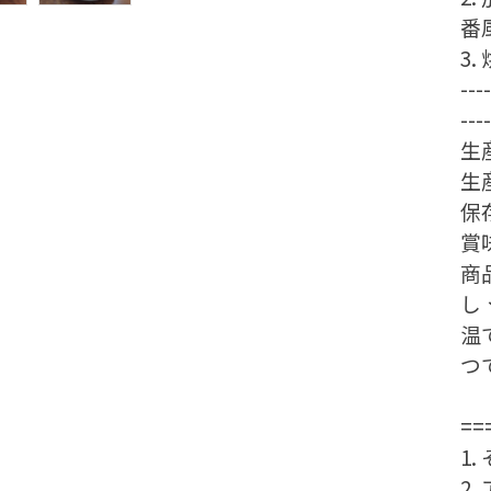
番
3
----
----
生
生
保
賞
商
し
温
つ
==
1
2