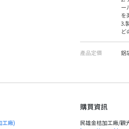
ー
を
要看申請秘笈嗎？
3
ど
要申請新產品嗎？
註冊完成
產品定價
鋁袋
請加入LINE好友
要註冊嗎？
請掃描或點擊 QR code
嗨~這個 LINE 帳號還沒有註冊
訊息
加入「嘉義優鮮」LINE 好友，
過，
才能繼續註冊喔。
想知道怎麼做更容易通過審核
只要驗證手機號碼就能完成註
嗎？
冊。
點擊加入 LINE 好友
購買資訊
看看申請教學吧！
確認
您的申請資料正在等候審查中，
您要繼續嗎？
註冊完成了！
要申請新產品嗎？
開始填寫申請資料吧~
如果你已經準備好了，
加工廠)
民雄金桔加工廠/觀
返回
繼續註冊
點擊「直接申請」按鈕開始填寫