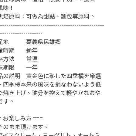
風味！
. 烘焙原料：可做為甜點、麵包等原料。
-------------------------------------------------
--------------------
産地 嘉義県民雄郷
産時期 通年
存方法 常温
味期限 一年
品の説明 黄金色に熟した四季橘を厳選
、四季橘本来の風味を損なわないよう低
で焼き上げ、油分を控えて軽やかなおや
です。
= お楽しみ方 ===
. そのまま頂けます。
. アイスクリーム、ヨーグルト、オートミ