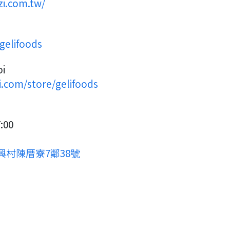
zi.com.tw/
gelifoods
i
i.com/store/gelifoods
:00
興村陳厝寮7鄰38號