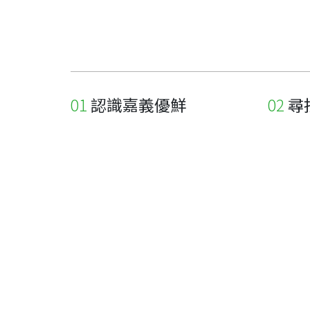
認識嘉義優鮮
尋
關於優鮮品牌
尋找店
最新消息
尋找產
職人誌