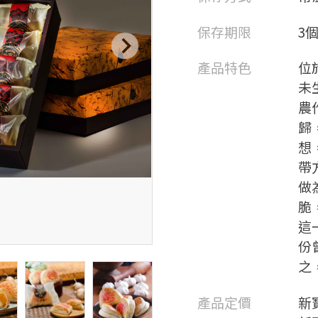
保存期限
3
產品特色
位
未
農
歸
想
帶
做
脆
這
份
之
產品定價
新