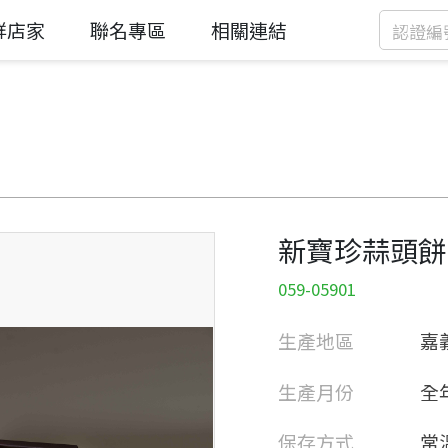
鮮店家
聯名專區
相關連結
新寶珍蒜頭餅
059-05901
生產地區
嘉
生產月份
全
保存方式
常