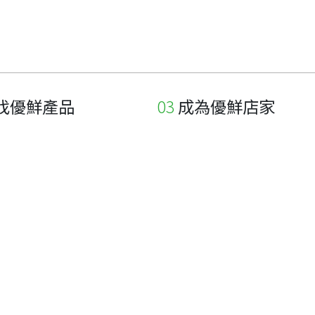
找優鮮產品
成為優鮮店家
家
申請與展延
品
申請店家、產品認證
如何申請店家及產品
如何申請標籤
申請秘笈
常見問題
下載專區