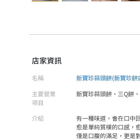
店家資訊
名稱
新寶珍蒜頭餅(新寶珍餅
主要營業
新寶珍蒜頭餅、三Q餅
項目
介紹
有一種味道，會在口中
愈是單純質樸的口感，
僅是口腹的滿足，更是