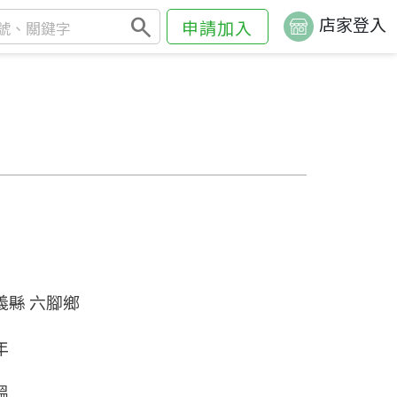
search
店家登入
申請加入
義縣 六腳鄉
年
溫