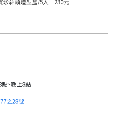
寶珍蒜頭造型盒/5入 230元
8點~晚上8點
7之28號