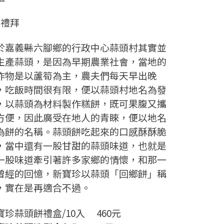
個禮拜
於嘉義縣六腳鄉的行政中心蒜頭村其實並
生產蒜頭，是因為早期農業社會，當地的
作物是以蘆筍為主，農夫們每天早出晚
，吃飯時間很有限，便以蒜頭村地名為發
，以蒜頭為材料製作糕餅，既可果腹又攜
方便，因此廣受在地人的青睞，便以地名
為餅的名稱。蒜頭餅吃起來的口感酥酥脆
，當中還有一股甘甜的蒜頭味道，也就是
一股味道牽引著許多家鄉的情懷，和那一
曾經的回憶，新寶珍以蒜頭「回鄉餅」稱
，實在是再適合不過。
寶珍蒜頭餅禮盒/10入 460元