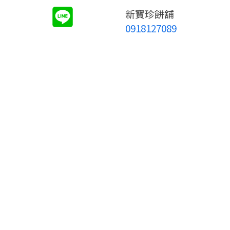
新寶珍餅舖
0918127089