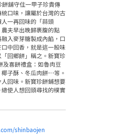
寶珍餅舖守住一甲子珍貴傳
請掃描或點擊 QR code
嗨~這個 LINE 帳號還沒有註冊
訊息
傳統口味，讓屬於台灣的古
加入「嘉義優鮮」LINE 好友，
過，
才能繼續註冊喔。
讓人一再回味的「蒜頭
想知道怎麼做更容易通過審核
只要驗證手機號碼就能完成註
嗎？
」農夫早出晚歸裹腹的點
冊。
點擊加入 LINE 好友
看看申請教學吧！
確認
您的申請資料正在等候審查中，
您要繼續嗎？
料融入麥芽糖製成內餡，口
註冊完成了！
要申請新產品嗎？
開始填寫申請資料吧~
在口中回香，就是這一股味
如果你已經準備好了，
以「回鄉餅」稱之。新寶珍
返回
繼續註冊
點擊「直接申請」按鈕開始填寫
返回
繼續註冊
餅及喜餅禮盒：如魯肉豆
查看申請進度
申請新產品
申請表。
填寫申請資料
、椰子酥、冬瓜肉餅…等。
返回首頁
返回首頁
令人回味。新寶珍餅鋪想要
直接申請
看密笈
－總使人想回頭尋找的樸實
返回首頁
.com/shinbaojen