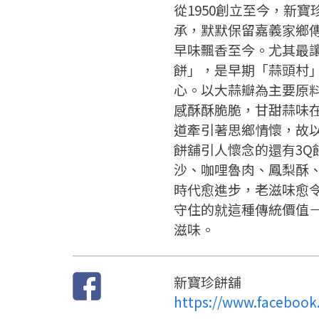
從1950創立至今，新
承，默默保留嘉義家鄉
早味飄香至今。尤其最
餅」，是早期「蒜頭村
心。以大蒜瓣為主要原
感酥酥脆脆，甘甜蒜味
道牽引著思鄉情懷，故
餅舖引人懷念的還有3Q
沙、咖哩魯肉、鳳梨酥
時代愈進步，老滋味愈
守住的就這種傳統價值
滋味。
新寶珍餅舖
https://www.facebook