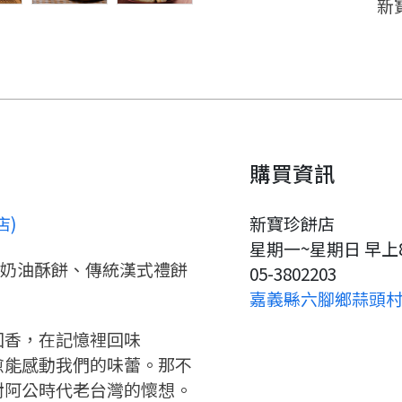
新
購買資訊
店)
新寶珍餅店
要看申請秘笈嗎？
星期一~星期日 早上
、奶油酥餅、傳統漢式禮餅
05-3802203
嘉義縣六腳鄉蒜頭村7
要申請新產品嗎？
註冊完成
回香，在記憶裡回味
愈能感動我們的味蕾。那不
請加入LINE好友
要註冊嗎？
對阿公時代老台灣的懷想。