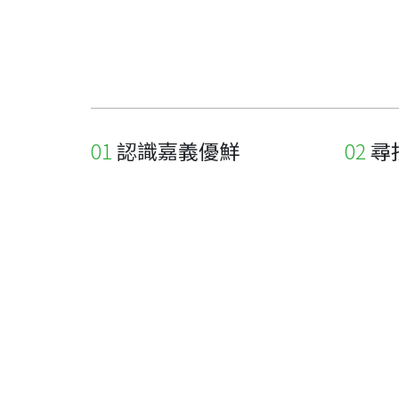
認識嘉義優鮮
尋
關於優鮮品牌
尋找店
最新消息
尋找產
職人誌