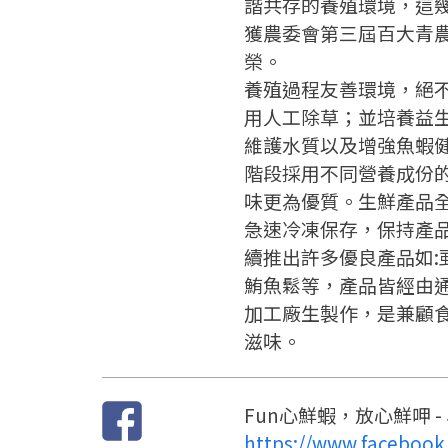
諧共存的養殖環境，這
獲農委會第三屆百大青
榮。
養殖過程友善環境，絕
用人工除草；並培養益
維護水質以及增強魚蝦
階段採用不同營養成份
味更為優質。生鮮產品
急速冷凍保存，保持產
續推出許多優良產品如:
鮪魚鬆等，產品皆經由通過HA
加工廠生製作，是兼顧
滋味。
Fun心鮮蝦，放心鮮呷 
https://www.facebook