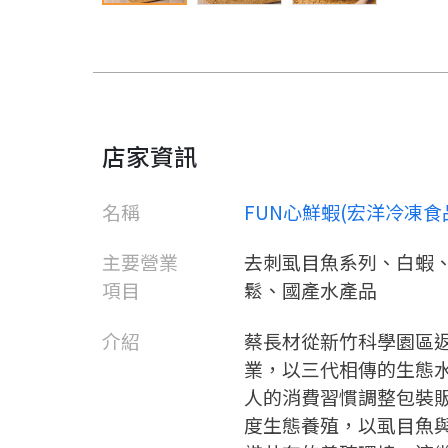
店家資訊
名稱
FUN心鮮蝦(宏洋冷凍食
主要營業
去刺虱目魚系列、白蝦
項目
鬆、國產水產品
介紹
蔡長材從新竹科學園區
業，以三代相傳的生態
人的消費習慣調整包裝
度生態養殖，以虱目魚