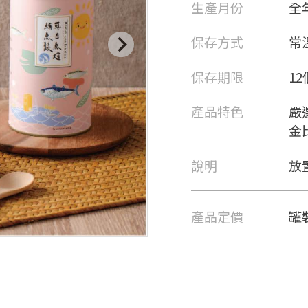
生產月份
全
保存方式
常
保存期限
1
產品特色
嚴
金
說明
放
產品定價
罐裝