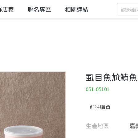
鮮店家
聯名專區
相關連結
虱目魚尬鮪魚
051-05101
前往購買
生產地區
嘉