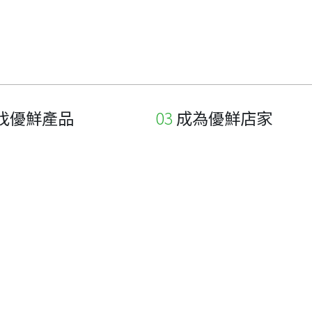
找優鮮產品
成為優鮮店家
家
申請與展延
品
申請店家、產品認證
如何申請店家及產品
如何申請標籤
申請秘笈
常見問題