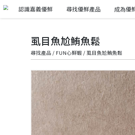
認識嘉義優鮮
尋找優鮮產品
成為優
虱目魚尬鮪魚鬆
尋找產品
/
FUN心鮮蝦
/ 虱目魚尬鮪魚鬆