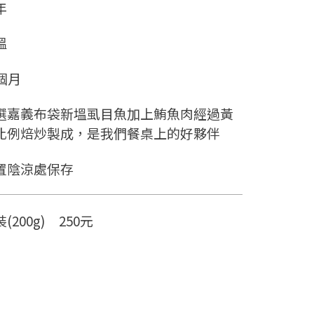
年
溫
2個月
選嘉義布袋新塭虱目魚加上鮪魚肉經過黃
比例焙炒製成，是我們餐桌上的好夥伴
置陰涼處保存
(200g) 250元