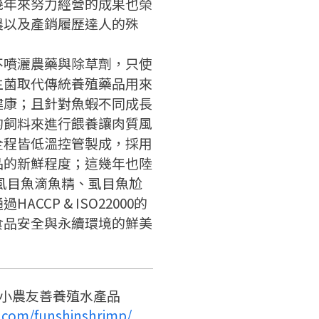
幾年來努力經營的成果也榮
請掃描或點擊 QR code
農以及產銷履歷達人的殊
嗨~這個 LINE 帳號還沒有註冊
訊息
加入「嘉義優鮮」LINE 好友，
過，
才能繼續註冊喔。
想知道怎麼做更容易通過審核
只要驗證手機號碼就能完成註
不噴灑農藥與除草劑，只使
嗎？
冊。
生菌取代傳統養殖藥品用來
點擊加入 LINE 好友
看看申請教學吧！
確認
您的申請資料正在等候審查中，
您要繼續嗎？
註冊完成了！
健康；且針對魚蝦不同成長
要申請新產品嗎？
開始填寫申請資料吧~
的飼料來進行餵養讓肉質風
如果你已經準備好了，
返回
繼續註冊
全程皆低溫控管製成，採用
點擊「直接申請」按鈕開始填寫
返回
繼續註冊
查看申請進度
申請新產品
申請表。
填寫申請資料
品的新鮮程度；這幾年也陸
虱目魚滴魚精、虱目魚尬
返回首頁
返回首頁
CCP & ISO22000的
直接申請
看密笈
食品安全與永續環境的鮮美
返回首頁
- 小農友善養殖水產品
.com/funshinshrimp/