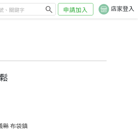
search
店家登入
申請加入
鬆
義縣 布袋鎮