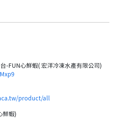
-FUN心鮮蝦( 宏洋冷凍水產有限公司)
VMxp9
aca.tw/product/all
心鮮蝦)