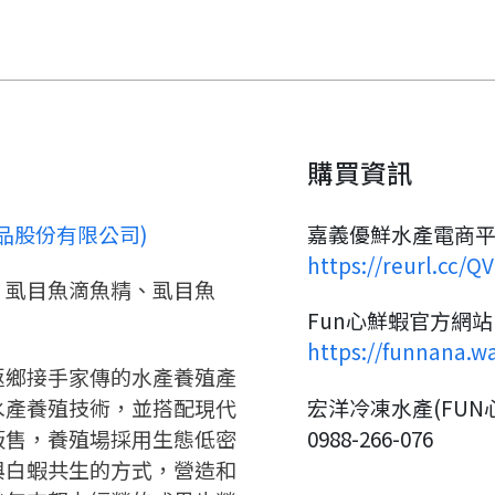
購買資訊
品股份有限公司)
嘉義優鮮水產電商平台
https://reurl.cc/Q
、虱目魚滴魚精、虱目魚
要看申請秘笈嗎？
Fun心鮮蝦官方網站
https://funnana.w
返鄉接手家傳的水產養殖產
要申請新產品嗎？
註冊完成
水產養殖技術，並搭配現代
宏洋冷凍水產(FUN
販售，養殖場採用生態低密
0988-266-076
請加入LINE好友
與白蝦共生的方式，營造和
要註冊嗎？