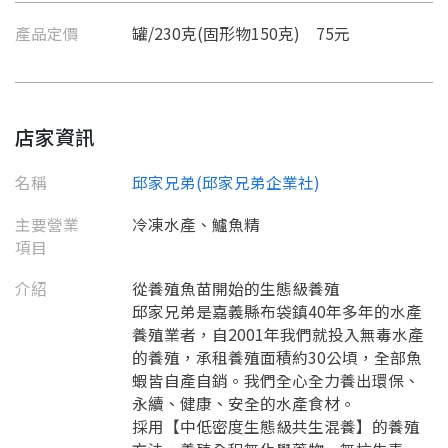
產品定價
罐/230克(固形物150克) 75元
要看申請秘笈嗎？
要申請新產品嗎？
註冊完成
店家資訊
請加入LINE好友
名稱
邱家兄弟(邱家兄弟企業社)
要註冊嗎？
訊息
主要營業
冷凍水產、鱸魚精
請掃描或點擊 QR code
項目
加入「嘉義優鮮」LINE 好友，
嗨~這個 LINE 帳號還沒有註冊過，
才能繼續註冊喔。
只要驗證手機號碼就能完成註冊。
介紹
從養殖魚苗開始的生態級養殖
您要繼續嗎？
確認
想知道怎麼做更容易通過審核嗎？
點擊加入 LINE 好友
邱家兄弟是嘉義縣布袋鎮40年多年的水產
看看申請教學吧！
您的申請資料正在等候審查中，
註冊完成了！
返回
繼續註冊
養殖業者，自2001年我們就投入無毒水產
要申請新產品嗎？
開始填寫申請資料吧~
返回
繼續註冊
的養殖，承租養殖面積約30公頃，全部魚
如果你已經準備好了，
蝦皆自產自銷。我們全心全力養出環保、
點擊「直接申請」按鈕開始填寫申請表。
查看申請進度
申請新產品
填寫申請資料
永續、健康、安全的水產食材。
返回首頁
直接申請
看密笈
返回首頁
採用【中低密度生態級共生混養】的養殖