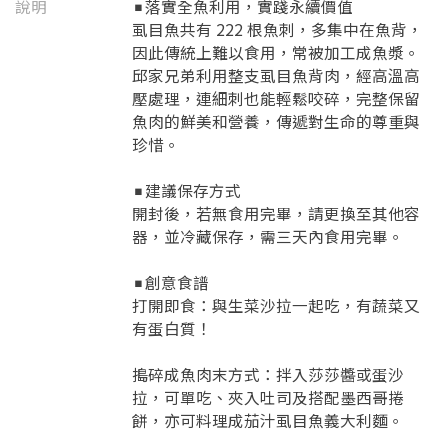
說明
◾️落實全魚利用，實踐永續價值
虱目魚共有 222 根魚刺，多集中在魚背，
因此傳統上難以食用，常被加工成魚漿。
邱家兄弟利用整支虱目魚背肉，經高溫高
壓處理，連細刺也能輕鬆咬碎，完整保留
魚肉的鮮美和營養，傳遞對生命的尊重與
珍惜。
◾️建議保存方式
開封後，若無食用完畢，請更換至其他容
器，並冷藏保存，需三天內食用完畢。
◾️創意食譜
打開即食：與生菜沙拉一起吃，有蔬菜又
有蛋白質！
搗碎成魚肉末方式：拌入莎莎醬或蛋沙
拉，可單吃、夾入吐司及搭配墨西哥捲
餅，亦可料理成茄汁虱目魚義大利麵。