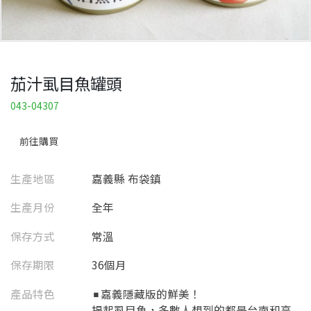
茄汁虱目魚罐頭
043-04307
前往購買
生產地區
嘉義縣 布袋鎮
生產月份
全年
保存方式
常溫
保存期限
36個月
產品特色
◾️嘉義隱藏版的鮮美！
提起虱目魚，多數人想到的都是台南和高