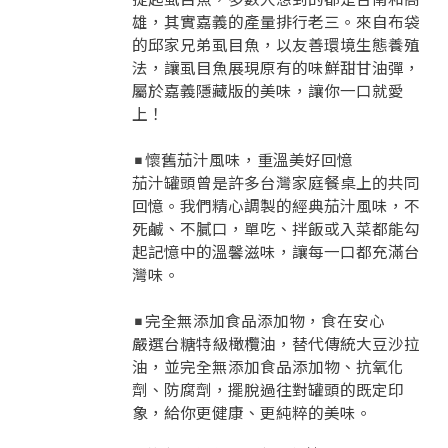
雄，其實嘉義的產量排行老三。來自布袋
的邱家兄弟虱目魚，以友善環境生態養殖
法，讓虱目魚展現原有的味鮮甜甘油彈，
屬於嘉義隱藏版的美味，讓你一口就愛
上！
◾️懷舊茄汁風味，重溫美好回憶
茄汁罐頭曾是許多台灣家庭餐桌上的共同
回憶。我們精心調製的經典茄汁風味，不
死鹹、不膩口，單吃、拌飯或入菜都能勾
起記憶中的溫馨滋味，讓每一口都充滿台
灣味。
◾️完全無添加食品添加物，食在安心
嚴選台糖特級橄欖油，替代傳統大豆沙拉
油，並完全無添加食品添加物、抗氧化
劑、防腐劑，擺脫過往對罐頭的既定印
象，給你更健康、更純粹的美味。