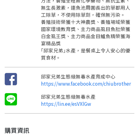
方法，養殖全程無化學藥物、無抗生素、
返回首頁
無生長激素，連魚池周圍長出的草都用人
工除草，不使用除草劑，確保無污染。
養殖技術榮獲十大神農獎、養殖場域榮獲
國家環境教育獎、主力商品虱目魚肚榮獲
白金虱王獎、主力商品金目鱸魚精榮獲海
宴精品獎
｢邱家兄弟｣水產，是餐桌上令人安心的優
質食材。
邱家兄弟生態級無毒水產育成中心
https://www.facebook.com/chiubrother
邱家兄弟生態級無毒水產
https://lin.ee/esVXlGw
購買資訊