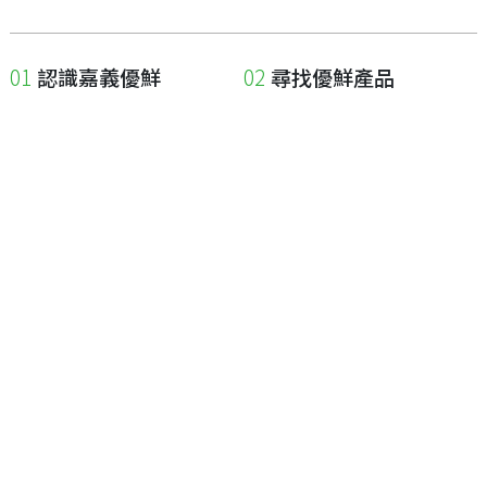
認識嘉義優鮮
尋找優鮮產品
關於優鮮品牌
尋找店家
最新消息
尋找產品
職人誌
成為優鮮店家
相關連結
申請與展延
嘉義縣政府
申請店家、產品認證
嘉義縣政府農業處
如何申請店家及產品
嘉義縣文化觀光局
如何申請標籤
嘉義極光哈密瓜
申請秘笈
嘉義優鮮水產電商平台