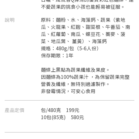
不愛蔬果的挑食小孩也能輕易被征服。
說明
原料：麵粉、水、海藻鈣、蔬果（紫地
瓜、火龍果、紅麴、甜菜根、牛番茄、南
瓜、紅蘿蔔、南瓜、蝶豆花、蕎麥、菠
菜、地瓜葉、 薑黃）、海藻鈣
規格：480g/包（5-6人份）
保存期限：1年
麵條上黑點為蔬果纖維及果皮。
因麵條為100%蔬果汁 ，為保留蔬果完整
營養及纖維，無特別過濾製作。
非發霉情況，可安心食用
產品定價
包/480克 199元
10包(85克) 580元