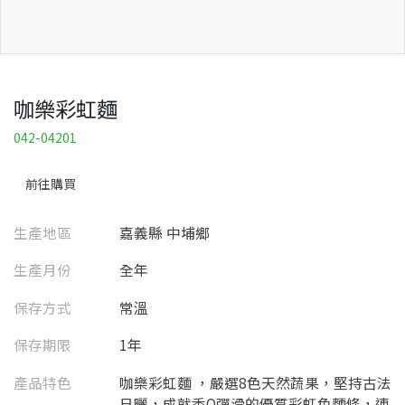
咖樂彩虹麵
042-04201
前往購買
生產地區
嘉義縣 中埔鄉
生產月份
全年
保存方式
常溫
保存期限
1年
產品特色
咖樂彩虹麵 ，嚴選8色天然蔬果，堅持古法
日曬，成就香Q彈滑的優質彩虹色麵條，連