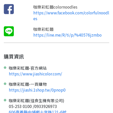
您要繼續嗎？
確認
想知道怎麼做更容易通過審核嗎？
點擊加入 LINE 好友
咖樂彩虹麵colornoodles
看看申請教學吧！
您的申請資料正在等候審查中，
註冊完成了！
https://www.facebook.com/colorfulnoodl
返回
繼續註冊
要申請新產品嗎？
開始填寫申請資料吧~
es
返回
繼續註冊
如果你已經準備好了，
點擊「直接申請」按鈕開始填寫申請表。
查看申請進度
申請新產品
填寫申請資料
咖樂彩虹麵
返回首頁
https://line.me/R/ti/p/%40576jzmbo
直接申請
看密笈
返回首頁
返回首頁
購買資訊
咖樂彩虹麵-官方網站
https://www.jiashicolor.com/
咖樂彩虹麵-一頁購物
https://jiashi.1shop.tw/0pnop0
咖樂彩虹麵(佳食生機有限公司)
05-253 0100 /0933926973
606嘉義縣中埔鄉十字路121-6號