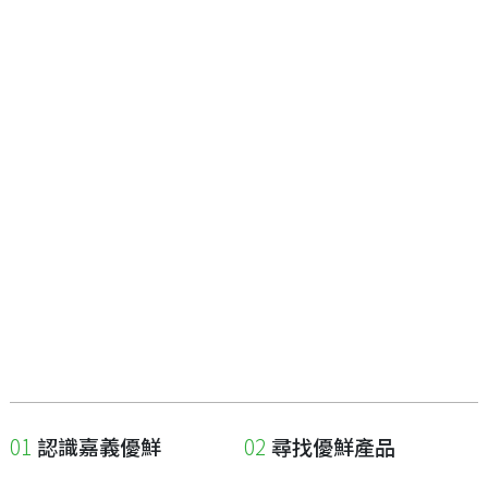
認識嘉義優鮮
尋找優鮮產品