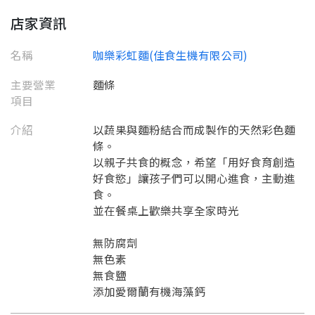
店家資訊
名稱
咖樂彩虹麵(佳食生機有限公司)
主要營業
麵條
項目
介紹
以蔬果與麵粉結合而成製作的天然彩色麵
條。
以親子共食的概念，希望「用好食育創造
要看申請秘笈嗎？
好食慾」讓孩子們可以開心進食，主動進
食。
要申請新產品嗎？
註冊完成
並在餐桌上歡樂共享全家時光
無防腐劑
請加入LINE好友
無色素
要註冊嗎？
無食鹽
訊息
請掃描或點擊 QR code
添加愛爾蘭有機海藻鈣
加入「嘉義優鮮」LINE 好友，
嗨~這個 LINE 帳號還沒有註冊過，
才能繼續註冊喔。
只要驗證手機號碼就能完成註冊。