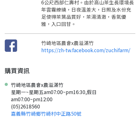
6公尺西部仁壽村。由於高山茶生長環境長
要申請新產品嗎？
註冊完成
年雲霧繚繞，日夜溫差大，日照及水份充
足使得茶葉品質好，茶湯清澈，香氣優
雅，入口回甘。
請加入LINE好友
要註冊嗎？
訊息
請掃描或點擊 QR code
竹崎地區農會x農溢滿竹
加入「嘉義優鮮」LINE 好友，
嗨~這個 LINE 帳號還沒有註冊過，
https://zh-tw.facebook.com/zuchifarm/
才能繼續註冊喔。
只要驗證手機號碼就能完成註冊。
您要繼續嗎？
確認
想知道怎麼做更容易通過審核嗎？
點擊加入 LINE 好友
購買資訊
看看申請教學吧！
您的申請資料正在等候審查中，
註冊完成了！
返回
繼續註冊
要申請新產品嗎？
開始填寫申請資料吧~
返回
繼續註冊
如果你已經準備好了，
竹崎地區農會x農溢滿竹
點擊「直接申請」按鈕開始填寫申請表。
查看申請進度
申請新產品
填寫申請資料
星期一~星期五am07:00~pm16:30,假日
am07:00~pm12:00
返回首頁
直接申請
看密笈
返回首頁
(05)2618560
嘉義縣竹崎鄉竹崎村中正路50號
返回首頁