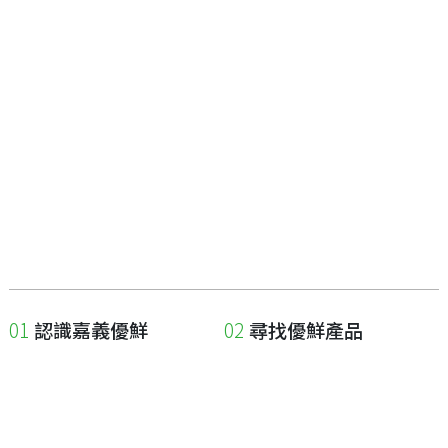
認識嘉義優鮮
尋找優鮮產品
關於優鮮品牌
尋找店家
最新消息
尋找產品
職人誌