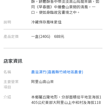
酥，餅體酥香中帶淡淡高山烏龍茶韻，如
同《早春圖》中層疊山景間的清風，一
口，便如身臨故宮畫境之中。
說明
冷藏保存風味更佳
產品定價
一盒(240G) 688元
店家資訊
名稱
農溢滿竹(嘉義縣竹崎地區農會)
主要營業
阿里山高山茶
項目
介紹
本鄉屬丘陵地形，分部面積從平地至海拔1
要看申請秘笈嗎？
405公尺東部大阿里山上中和村及海拔118