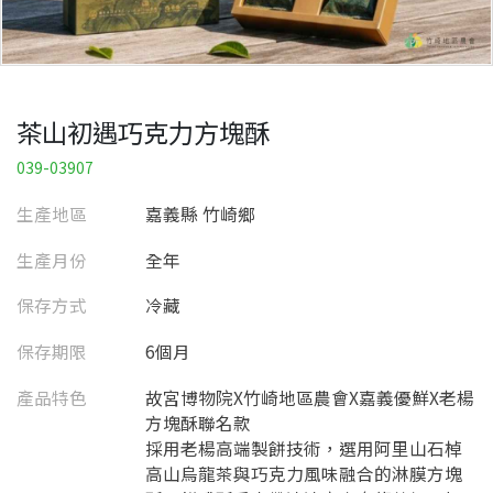
茶山初遇巧克力方塊酥
039-03907
生產地區
嘉義縣 竹崎鄉
生產月份
全年
保存方式
冷藏
保存期限
6個月
產品特色
故宮博物院X竹崎地區農會X嘉義優鮮X老楊
方塊酥聯名款
採用老楊高端製餅技術，選用阿里山石棹
高山烏龍茶與巧克力風味融合的淋膜方塊