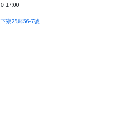
-17:00
寮25鄰56-7號