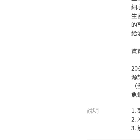
細
生
的
給
實
2
源
（
魚
說明
1
2
要看申請秘笈嗎？
3