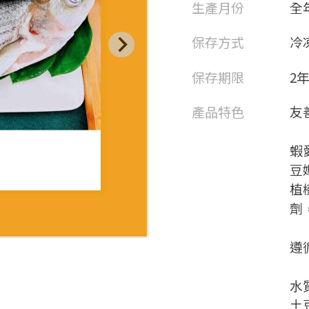
生產月份
全
保存方式
冷
保存期限
2
產品特色
友
蝦
豆
植
劑
遵
水
土