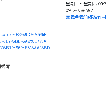
返回首頁
星期一～星期六 09:30
0912-758-592
嘉義縣義竹鄉頭竹村下
ok.com/%E8%9D%A6%E
E%E7%BE%A9%E7%A
8%B1%86%E5%AA%BD
鍾秀琴