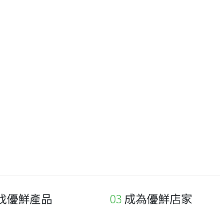
找優鮮產品
成為優鮮店家