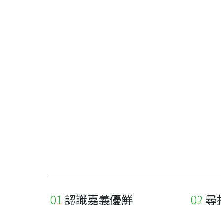
認識嘉義優鮮
尋