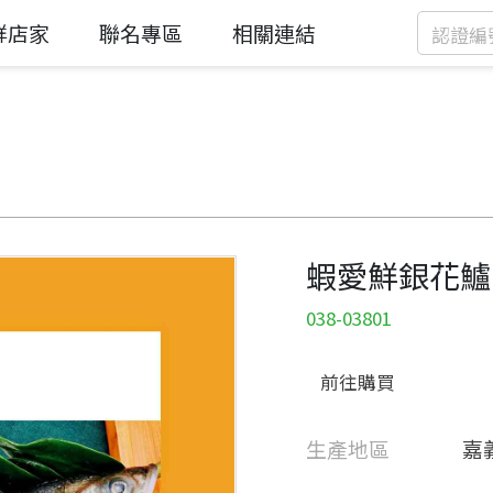
鮮店家
聯名專區
相關連結
蝦愛鮮銀花鱸
038-03801
前往購買
生產地區
嘉