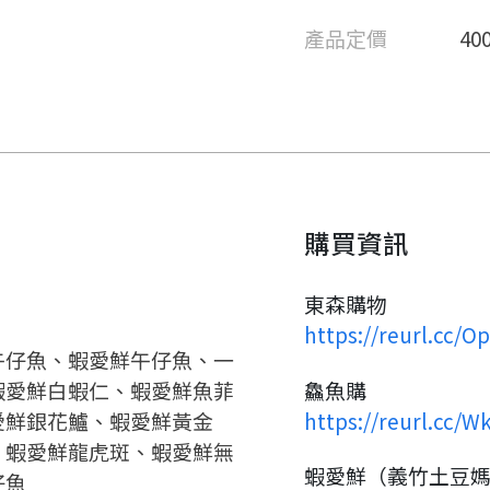
要申請新產品嗎？
註冊完成
產品定價
40
請加入LINE好友
要註冊嗎？
請掃描或點擊 QR code
嗨~這個 LINE 帳號還沒有註冊
訊息
加入「嘉義優鮮」LINE 好友，
過，
才能繼續註冊喔。
想知道怎麼做更容易通過審核
只要驗證手機號碼就能完成註
購買資訊
嗎？
冊。
點擊加入 LINE 好友
看看申請教學吧！
確認
您的申請資料正在等候審查中，
您要繼續嗎？
註冊完成了！
要申請新產品嗎？
開始填寫申請資料吧~
東森購物
如果你已經準備好了，
https://reurl.cc/
返回
繼續註冊
點擊「直接申請」按鈕開始填寫
返回
繼續註冊
午仔魚、蝦愛鮮午仔魚、一
查看申請進度
申請新產品
申請表。
填寫申請資料
蝦愛鮮白蝦仁、蝦愛鮮魚菲
鱻魚購
返回首頁
愛鮮銀花鱸、蝦愛鮮黃金
https://reurl.cc/W
返回首頁
直接申請
看密笈
、蝦愛鮮龍虎斑、蝦愛鮮無
蝦愛鮮（義竹土豆
仔魚