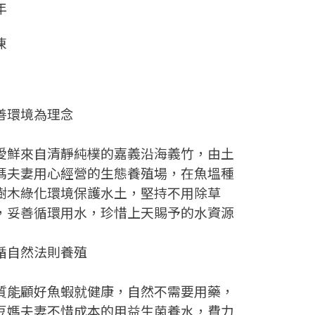
年
凍
年
善環境為理念
愛鮮來自清靜純樸的嘉義沿海義竹，由土
媽夫妻用心經營的生態養殖場，在魚塭種
樹木綠化環境保護水土，堅持不用除草
，妥善循環用水，珍惜上天賜予的水資源
循自然法則養殖
質能顧好魚蝦就健康，自然不需要用藥，
豆媽夫妻不惜成本的用益生菌養水，費力