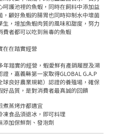
心呵護池裡的魚蝦，同時在飼料中添加益
菌，顧好魚蝦的腸胃也同時抑制水中壞菌
孳生，增加魚蝦肉質的風味和甜度，努力
消費者都可以吃到無毒的魚蝦
實在在踏實經營
0多年踏實的經營，蝦愛鮮有產銷履歷及溯
認證，嘉義縣第一家取得GLOBAL G.A.P
全球良好農業規範）認證的養殖場，確保
蝦好品質，是對消費者最真誠的回饋
. 煎煮蒸烤炸都適宜
. 冷凍食品須退冰，即可料理
. 無添加保鮮劑、發泡劑