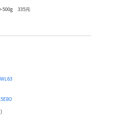
0-500g 335元
OpWL63
k5E8O
媽）