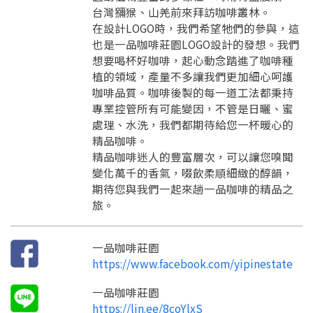
台灣獼猴、山羌前來拜訪咖啡叢林。
要看申請秘笈嗎？
在設計LOGO時，我們希望牠們的參與，這
也是一品咖啡莊園LOGO設計的發想。我們
要申請新產品嗎？
註冊完成
想要喝杯好咖啡，起心動念踏進了咖啡種
植的領域，產量不多讓我們更加細心呵護
咖啡品質。咖啡後製的每一道工法都秉持
請加入LINE好友
專業控管所有可能變因，不管是日曬、蜜
要註冊嗎？
處理、水洗，我們都期待給您一杯暖心的
訊息
請掃描或點擊 QR code
精品咖啡。
加入「嘉義優鮮」LINE 好友，
嗨~這個 LINE 帳號還沒有註冊過，
精品咖啡迷人的豐富層次，可以讓您嗅聞
才能繼續註冊喔。
只要驗證手機號碼就能完成註冊。
變化萬千的香氣，啜飲柔順細緻的醇韻，
您要繼續嗎？
確認
想知道怎麼做更容易通過審核嗎？
點擊加入 LINE 好友
期待您與我們一起來趟一品咖啡的精品之
看看申請教學吧！
您的申請資料正在等候審查中，
註冊完成了！
返回
繼續註冊
旅。
要申請新產品嗎？
開始填寫申請資料吧~
返回
繼續註冊
如果你已經準備好了，
點擊「直接申請」按鈕開始填寫申請表。
查看申請進度
申請新產品
填寫申請資料
一品咖啡莊園
返回首頁
https://www.facebook.com/yipinestate
直接申請
看密笈
返回首頁
一品咖啡莊園
返回首頁
https://lin.ee/8coYlxS