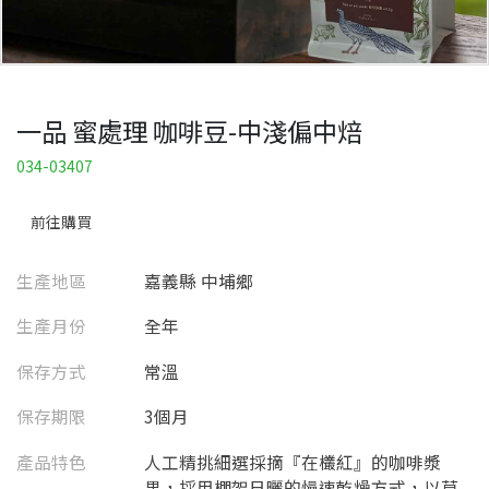
一品 蜜處理 咖啡豆-中淺偏中焙
034-03407
前往購買
生產地區
嘉義縣 中埔鄉
生產月份
全年
保存方式
常溫
保存期限
3個月
產品特色
人工精挑細選採摘『在欉紅』的咖啡漿
果，採用棚架日曬的慢速乾燥方式，以草