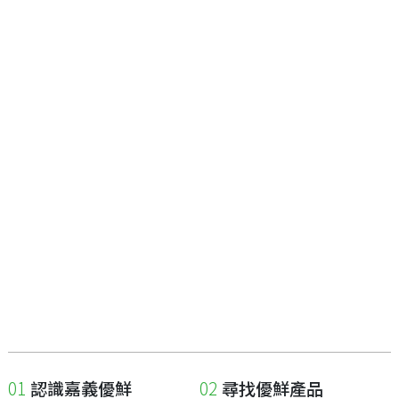
認識嘉義優鮮
尋找優鮮產品