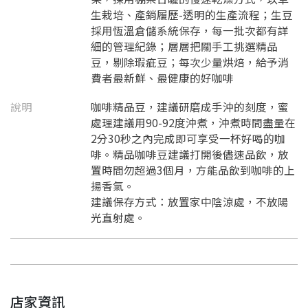
生栽培、產銷履歷-透明的生產流程；生豆
採用恆溫倉儲系統保存，每一批次都有詳
細的管理紀錄；層層把關手工挑選精品
豆，剔除瑕疵豆；每次少量烘焙，給予消
費者最新鮮、最健康的好咖啡
說明
咖啡精品豆，建議研磨成手沖的刻度，蜜
處理建議用90-92度沖煮，沖煮時間盡量在
2分30秒之內完成即可享受一杯好喝的咖
啡。精品咖啡豆建議打開後儘速品飲，放
置時間勿超過3個月，方能品飲到咖啡的上
揚香氣。
建議保存方式：放置家中陰涼處，不放陽
光直射處。
店家資訊