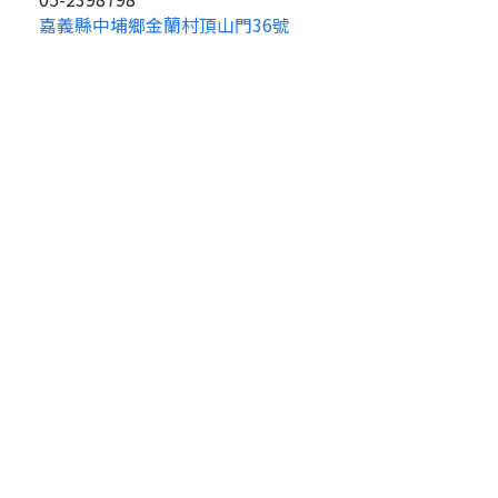
嘉義縣中埔鄉金蘭村頂山門36號