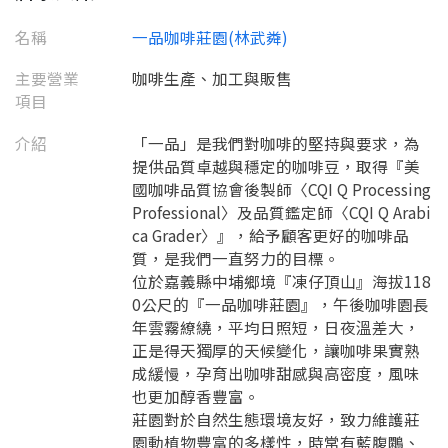
名稱
一品咖啡莊園(林武粦)
主要營業
咖啡生產、加工與販售
項目
介紹
「一品」是我們對咖啡的堅持與要求，為
提供品質卓越與穩定的咖啡豆，取得『美
國咖啡品質協會後製師〈CQI Q Processing
Professional〉及品質鑑定師〈CQI Q Arabi
ca Grader〉』，給予顧客更好的咖啡品
質，是我們一直努力的目標。
位於嘉義縣中埔鄉境『凍仔頂山』海拔118
0公尺的『一品咖啡莊園』，午後咖啡園長
年雲霧繚繞，平均日照短，日夜溫差大，
正是得天獨厚的天候變化，讓咖啡果實熟
成緩慢，孕育出咖啡甜感與高密度，風味
也更加醇香豐富。
莊園對於自然生態環境友好，致力維護莊
園動植物豐富的多樣性，時常有藍腹鷴、