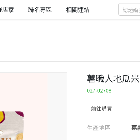
鮮店家
聯名專區
相關連結
薯職人地瓜米
027-02708
前往購買
生產地區
嘉