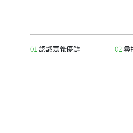
認識嘉義優鮮
尋
關於優鮮品牌
尋找店
最新消息
尋找產
職人誌