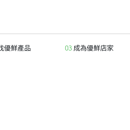
找優鮮產品
成為優鮮店家
家
申請與展延
品
申請店家、產品認證
如何申請店家及產品
如何申請標籤
申請秘笈
常見問題