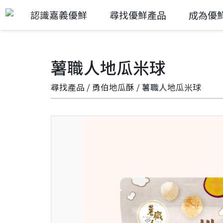
認識嘉義優鮮
尋找優鮮產品
成為優
薯職人地瓜米球
尋找產品
/
勇伯地瓜酥
/ 薯職人地瓜米球