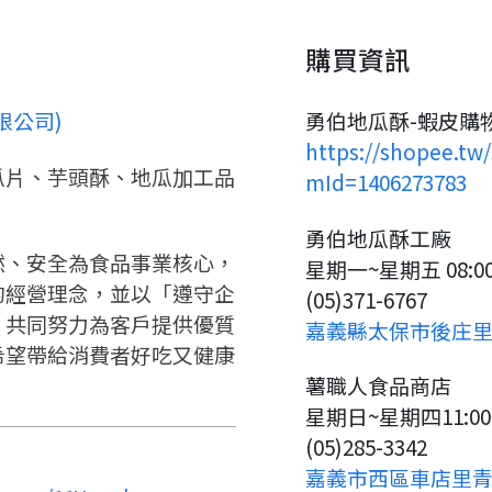
請掃描或點擊 QR code
嗨~這個 LINE 帳號還沒有註冊
訊息
加入「嘉義優鮮」LINE 好友，
購買資訊
過，
才能繼續註冊喔。
想知道怎麼做更容易通過審核
只要驗證手機號碼就能完成註
嗎？
冊。
限公司)
勇伯地瓜酥-蝦皮購
點擊加入 LINE 好友
看看申請教學吧！
確認
您的申請資料正在等候審查中，
您要繼續嗎？
註冊完成了！
https://shopee.tw
要申請新產品嗎？
開始填寫申請資料吧~
瓜片、芋頭酥、地瓜加工品
mId=1406273783
如果你已經準備好了，
返回
繼續註冊
點擊「直接申請」按鈕開始填寫
返回
繼續註冊
勇伯地瓜酥工廠
查看申請進度
申請新產品
申請表。
填寫申請資料
然、安全為食品事業核心，
星期一~星期五 08:00~
返回首頁
的經營理念，並以「遵守企
返回首頁
(05)371-6767
直接申請
看密笈
，共同努力為客戶提供優質
嘉義縣太保市後庄里1
希望帶給消費者好吃又健康
返回首頁
薯職人食品商店
星期日~星期四11:00~
(05)285-3342
嘉義市西區車店里青