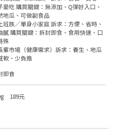
⼦愛吃 購買關鍵：無添加、Q彈好⼊⼝、
然地⽠、可做副⾷品
. 上班族∕單⾝⼩家庭 訴求：⽅便、省時、
油膩 購買關鍵：拆封即⾷、⾷⽤快速、⼝
特殊
. ⻑輩市場（健康需求）訴求：養⽣、地⽠
感軟、少負擔
封即食
0g 189元