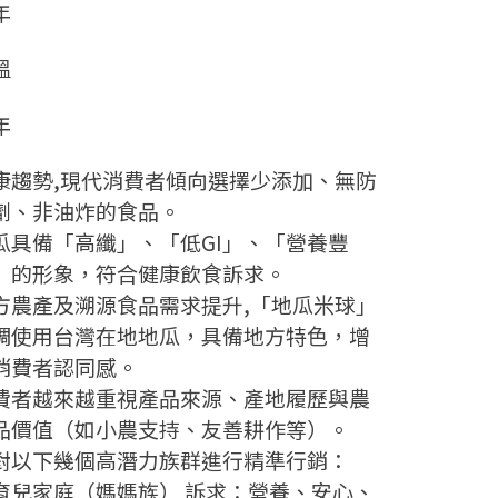
年
溫
年
康趨勢,現代消費者傾向選擇少添加、無防
劑、⾮油炸的⾷品。
⽠具備「⾼纖」、「低GI」、「營養豐
」的形象，符合健康飲⾷訴求。
⽅農產及溯源⾷品需求提升,「地⽠⽶球」
調使⽤台灣在地地⽠，具備地⽅特⾊，增
消費者認同感。
費者越來越重視產品來源、產地履歷與農
品價值（如⼩農⽀持、友善耕作等）。
對以下幾個⾼潛⼒族群進⾏精準⾏銷：
. 育兒家庭（媽媽族） 訴求：營養、安⼼、