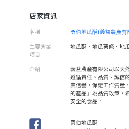
店家資訊
名稱
勇伯地瓜酥(義益農產有
主要營業
地瓜酥、地瓜薯條、地
項目
介紹
義益農產有限公司以天
遵循責任、品質、誠信
業信譽，保證工作質量
的產品」為品質政策，
安全的食品。
勇伯地瓜酥