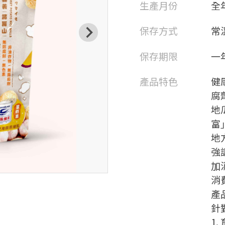
生產月份
全
保存方式
常
保存期限
一
產品特色
健
腐
地
富
地
強
加
消
產
針
1