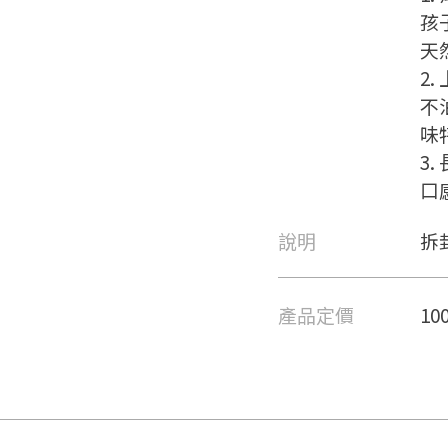
孩
天
2
不
味
3
⼝
說明
拆
要看申請秘笈嗎？
產品定價
10
要申請新產品嗎？
註冊完成
請加入LINE好友
要註冊嗎？