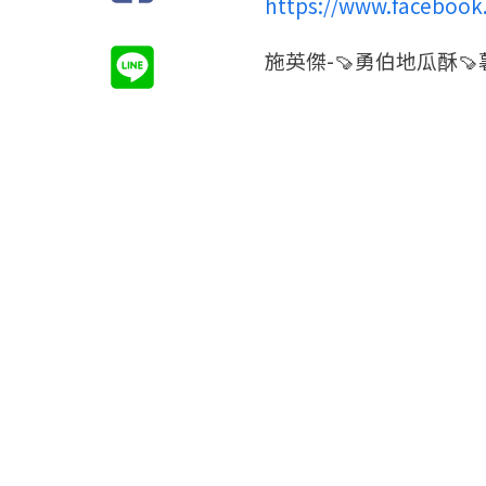
https://www.faceboo
施英傑-🍠勇伯地瓜酥