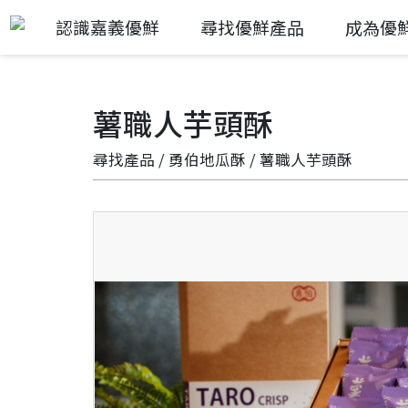
認識嘉義優鮮
尋找優鮮產品
成為優
薯職人芋頭酥
尋找產品
/
勇伯地瓜酥
/ 薯職人芋頭酥