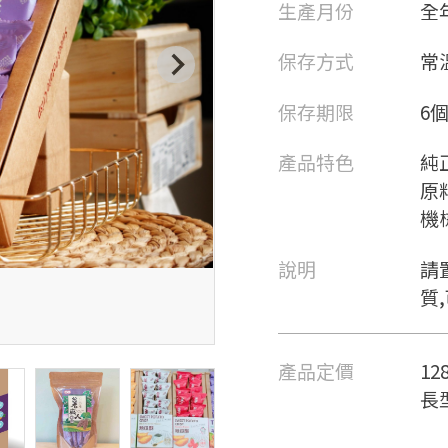
生產月份
全
保存方式
常
保存期限
6
產品特色
純
原
機
說明
請
質
產品定價
12
長