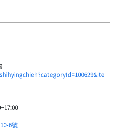
物
/shihyingchieh?categoryId=100629&ite
17:00
0-6號