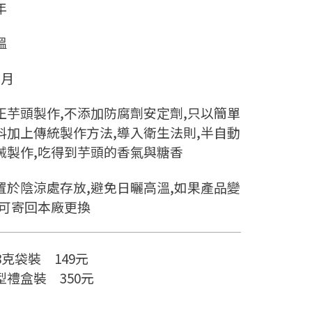
年
溫
個月
正芋頭製作,不添加防腐劑安定劑,只以簡單
料加上傳統製作方法,導入衛生法則,半自動
械製作,吃得到芋頭的香氣與糖香
置於陰涼處存放,避免日曬高溫,如果產品變
,可寄回本廠更換
8克袋裝 149元
型禮盒裝 350元