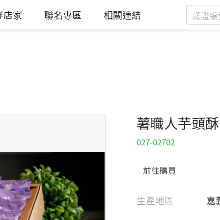
鮮店家
聯名專區
相關連結
薯職人芋頭酥
027-02702
前往購買
生產地區
嘉