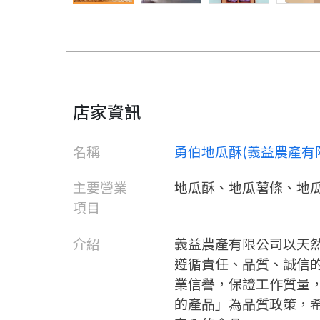
店家資訊
名稱
勇伯地瓜酥(義益農產有
主要營業
地瓜酥、地瓜薯條、地
項目
介紹
義益農產有限公司以天
遵循責任、品質、誠信
業信譽，保證工作質量
的產品」為品質政策，