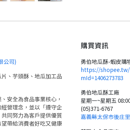
要看申請秘笈嗎？
購買資訊
要申請新產品嗎？
註冊完成
限公司)
勇伯地瓜酥-蝦皮購
https://shopee.tw
請加入LINE好友
要註冊嗎？
瓜片、芋頭酥、地瓜加工品
mId=1406273783
請掃描或點擊 QR code
嗨~這個 LINE 帳號還沒有註冊
勇伯地瓜酥工廠
訊息
加入「嘉義優鮮」LINE 好友，
過，
然、安全為食品事業核心，
星期一~星期五 08:00~
才能繼續註冊喔。
想知道怎麼做更容易通過審核
只要驗證手機號碼就能完成註
的經營理念，並以「遵守企
(05)371-6767
嗎？
冊。
點擊加入 LINE 好友
，共同努力為客戶提供優質
看看申請教學吧！
嘉義縣太保市後庄里1
確認
您的申請資料正在等候審查中，
您要繼續嗎？
註冊完成了！
希望帶給消費者好吃又健康
要申請新產品嗎？
開始填寫申請資料吧~
如果你已經準備好了，