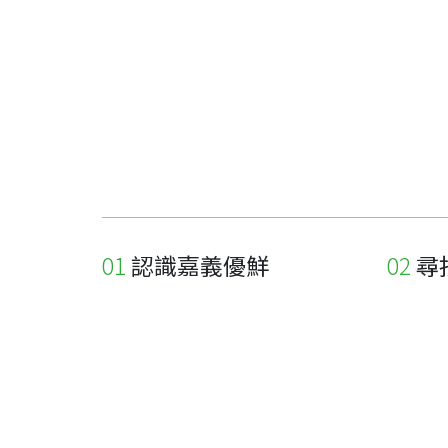
認識嘉義優鮮
尋
關於優鮮品牌
尋找店
最新消息
尋找產
職人誌