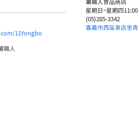
薯職人食品商店
返回
繼續註冊
點擊「直接申請」按鈕開始填寫
返回
繼續註冊
星期日~星期四11:00~
查看申請進度
申請新產品
申請表。
填寫申請資料
(05)285-3342
返回首頁
嘉義市西區車店里青
返回首頁
k.com/11Yongbo
直接申請
看密笈
薯職人
返回首頁