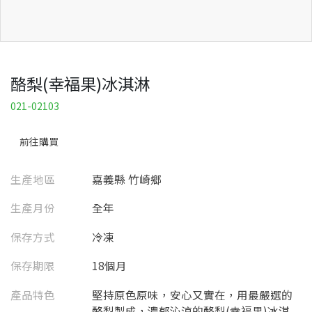
酪梨(幸福果)冰淇淋
021-02103
前往購買
生產地區
嘉義縣 竹崎鄉
生產月份
全年
保存方式
冷凍
保存期限
18個月
產品特色
堅持原色原味，安心又實在，用最嚴選的
酪梨製成，濃郁沁涼的酪梨(幸福果)冰淇