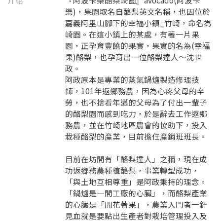
介紹
『阿波卡樂酪梨崎園』avocado(阿波卡
樂)，果園取名自酪梨英文名稱，也因位於
嘉義阿里山腳下的幸福小鎮_竹崎，命名為
崎園。在這小鎮上的某處，有著一片果
園，正孕育豐饒的果實，果實的名為(幸福
果)酪梨，也孕育出一位酪梨達人～沈世
政。
阿政原本是專業的蒸氣鍋爐製造修理技
師，101年返鄉務農，因為心疼父母的辛
勞，也不捨看年邁的父母為了付出一輩子
的酪梨園而感到吃力，於是辭去工作返鄉
務農，並在竹崎地區農會的協助下，投入
栽種酪梨的產業，目前擔任產銷班班長。
要看申請秘笈嗎？
目前在坊間有「酪梨達人」之稱，現在成
要申請新產品嗎？
功返鄉務農種植酪梨，事業轉型成功，
註冊完成
「與土地互相尊重」是阿政秉持的理念。
「鍋爐是一間工廠的心臟」，而酪梨產業
請加入LINE好友
的心臟是「開花著果」，農業入門者一針
要註冊嗎？
見血就是要點出生產者對栽培管理投入及