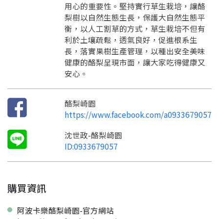
訊息
請掃描或點擊 QR code
用心的重要性。堅持實行草生栽培，讓酪
加入「嘉義優鮮」LINE 好友，
嗨~這個 LINE 帳號還沒有註冊過，
梨樹以自然生態生長，保護大自然生態平
才能繼續註冊喔。
只要驗證手機號碼就能完成註冊。
衡，以人工割草的方式，草生栽培不但有
您要繼續嗎？
確認
利於土壤疏鬆，透氣良好，促進根系生
想知道怎麼做更容易通過審核嗎？
點擊加入 LINE 好友
長，落實果樹生產管理，以種出安全美味
看看申請教學吧！
您的申請資料正在等候審查中，
註冊完成了！
返回
繼續註冊
健康的酪梨呈現市面，讓大家吃得健康又
要申請新產品嗎？
開始填寫申請資料吧~
返回
繼續註冊
如果你已經準備好了，
安心。
點擊「直接申請」按鈕開始填寫申請表。
查看申請進度
申請新產品
填寫申請資料
返回首頁
直接申請
看密笈
返回首頁
酪梨崎園
https://www.facebook.com/a0933679057
返回首頁
沈世政-酪梨崎園
ID:0933679057
購買資訊
阿波卡樂酪梨崎園-官方網站