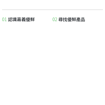
認識嘉義優鮮
尋找優鮮產品
關於優鮮品牌
尋找店家
最新消息
尋找產品
職人誌
成為優鮮店家
相關連結
申請與展延
嘉義縣政府
申請店家、產品認證
嘉義縣政府農業處
如何申請店家及產品
嘉義縣文化觀光局
如何申請標籤
嘉義極光哈密瓜
申請秘笈
嘉義優鮮水產電商平台