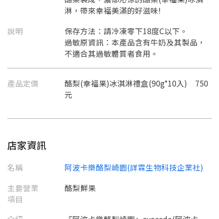
淋，帶來幸福美滿的好滋味!
說明
保存方法：請冷凍零下18度C以下。
過敏原資訊：本產品含有牛奶及其製品，
不適合其過敏體質者食用。
產品定價
酪梨(幸福果)冰淇淋禮盒(90g*10入) 750
元
店家資訊
名稱
阿波卡樂酪梨崎園(詳霖生物科技企業社)
主要營業
酪梨鮮果
項目