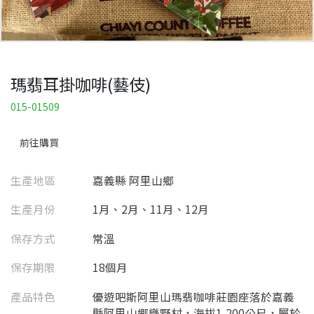
瑪翡耳掛咖啡(藝伎)
015-01509
前往購買
生產地區
嘉義縣 阿里山鄉
生產月份
1月、2月、11月、12月
保存方式
常溫
保存期限
18個月
產品特色
優遊吧斯阿里山瑪翡咖啡莊園座落於嘉義
縣阿里山鄉樂野村，海拔1,200公尺，屬於