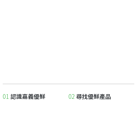
認識嘉義優鮮
尋找優鮮產品
關於優鮮品牌
尋找店家
最新消息
尋找產品
職人誌