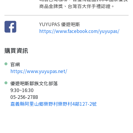
返回
繼續註冊
要申請新產品嗎？
商品金牌獎、台灣百大伴手禮認證。
開始填寫申請資料吧~
返回
繼續註冊
如果你已經準備好了，
點擊「直接申請」按鈕開始填寫申請表。
查看申請進度
申請新產品
填寫申請資料
YUYUPAS 優遊吧斯
返回首頁
直接申請
看密笈
返回首頁
https://www.facebook.com/yuyupas/
返回首頁
購買資訊
官網
https://www.yuyupas.net/
優遊吧斯鄒族文化部落
9:30~16:30
05-256-2788
嘉義縣阿里山鄉樂野村樂野村4鄰127-2號