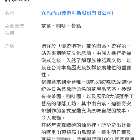
名稱
YuYuPas(優遊吧斯股份有限公司)
主要營業
茶葉、咖啡、餐點
項目
介紹
徜徉於「優遊吧斯」部落園區，遊客第一
站先來到哈莫文化館前，由族人進行祈福
儀式之後，入館了解鄒族神話與文化，以
要看申請秘笈嗎？
及在台灣本島歷史及族群發展地位的重要
要申請新產品嗎？
性。
註冊完成
緊接著來到全台唯一8座以鄒族8氏家族傳
統姓氏為意象所命名的茶屋品茗區，參觀
請加入LINE好友
有機茶園、咖啡園，以及展示8大部落手工
要註冊嗎？
藝品的部落工坊，其中由白紫．迪雅奇安
訊息
請掃描或點擊 QR code
娜創作的各式皮雕充滿原味自然的故事，
加入「嘉義優鮮」LINE 好友，
嗨~這個 LINE 帳號還沒有註冊過，
令人驚豔。
才能繼續註冊喔。
只要驗證手機號碼就能完成註冊。
在終年雲霧繚繞的仙境裡，所孕育出珍貴
您要繼續嗎？
確認
的阿里山頂級高山烏龍茶、養生明日葉及
想知道怎麼做更容易通過審核嗎？
點擊加入 LINE 好友
看看申請教學吧！
瑪翡台灣咖啡，曾獲得建國100年國家優良
您的申請資料正在等候審查中，
註冊完成了！