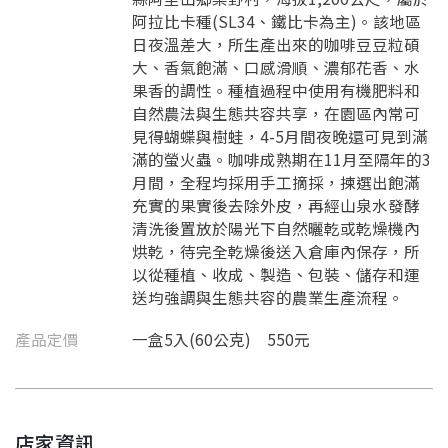
阿拉比卡種(SL34、鐵比卡為主)。該地區
日夜溫差大，所生產出來的咖啡豆豆粒碩
大、香氣飽滿、口感滑順、濃郁花香、水
果香的調性。種植過程中使用有機肥料和
自然農法與生態共容共享，在園區內常可
見得蝴蝶與樹蛙，4-5月間夜晚還可見到滿
滿的螢火蟲。咖啡成熟期在11月至隔年的3
月間，全程均採用手工摘採，揀選出飽滿
充實的果實後去除外皮，再經山泉水發酵
清洗後置放於陽光下自然曬乾或乾燥機內
烘乾，待完全乾燥後送入倉庫內保存，所
以從種植、收成、製造、包裝、儲存和運
送均強調與生態共容的農業生產流程。
產品定價
一盒5入(60公克) 550元
店家資訊