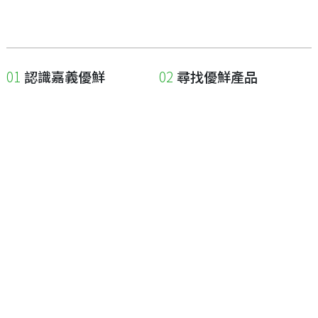
認識嘉義優鮮
尋找優鮮產品
關於優鮮品牌
尋找店家
最新消息
尋找產品
職人誌
成為優鮮店家
相關連結
申請與展延
嘉義縣政府
申請店家、產品認證
嘉義縣政府農業處
如何申請店家及產品
嘉義縣文化觀光局
如何申請標籤
嘉義極光哈密瓜