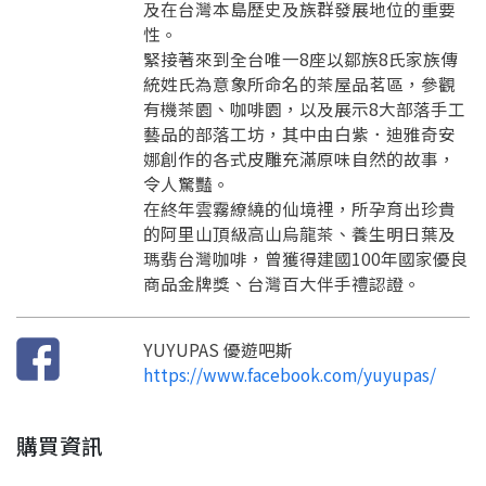
及在台灣本島歷史及族群發展地位的重要
性。
緊接著來到全台唯一8座以鄒族8氏家族傳
統姓氏為意象所命名的茶屋品茗區，參觀
要看申請秘笈嗎？
有機茶園、咖啡園，以及展示8大部落手工
藝品的部落工坊，其中由白紫．迪雅奇安
要申請新產品嗎？
註冊完成
娜創作的各式皮雕充滿原味自然的故事，
令人驚豔。
在終年雲霧繚繞的仙境裡，所孕育出珍貴
請加入LINE好友
的阿里山頂級高山烏龍茶、養生明日葉及
要註冊嗎？
瑪翡台灣咖啡，曾獲得建國100年國家優良
訊息
請掃描或點擊 QR code
商品金牌獎、台灣百大伴手禮認證。
加入「嘉義優鮮」LINE 好友，
嗨~這個 LINE 帳號還沒有註冊過，
才能繼續註冊喔。
只要驗證手機號碼就能完成註冊。
您要繼續嗎？
確認
想知道怎麼做更容易通過審核嗎？
YUYUPAS 優遊吧斯
點擊加入 LINE 好友
看看申請教學吧！
您的申請資料正在等候審查中，
https://www.facebook.com/yuyupas/
註冊完成了！
返回
繼續註冊
要申請新產品嗎？
開始填寫申請資料吧~
返回
繼續註冊
如果你已經準備好了，
點擊「直接申請」按鈕開始填寫申請表。
查看申請進度
申請新產品
填寫申請資料
購買資訊
返回首頁
直接申請
看密笈
返回首頁