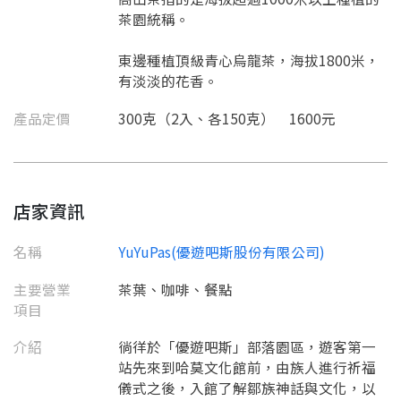
茶園統稱。
東邊種植頂級青心烏龍茶，海拔1800米，
有淡淡的花香。
產品定價
300克（2入、各150克） 1600元
店家資訊
名稱
YuYuPas(優遊吧斯股份有限公司)
主要營業
茶葉、咖啡、餐點
項目
介紹
徜徉於「優遊吧斯」部落園區，遊客第一
站先來到哈莫文化館前，由族人進行祈福
儀式之後，入館了解鄒族神話與文化，以