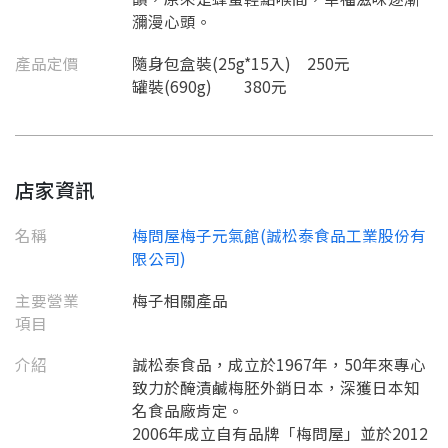
瀰漫心頭。
產品定價
隨身包盒裝(25g*15入) 250元
罐裝(690g) 380元
店家資訊
名稱
梅問屋梅子元氣館(誠松泰食品工業股份有
限公司)
主要營業
梅子相關產品
項目
介紹
誠松泰食品，成立於1967年，50年來專心
致力於醃漬鹹梅胚外銷日本，深獲日本知
名食品廠肯定。
2006年成立自有品牌「梅問屋」並於2012