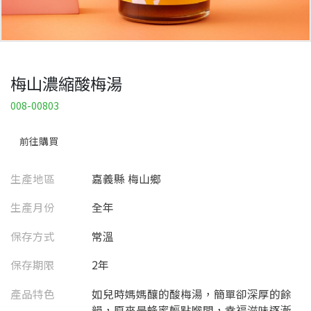
梅山濃縮酸梅湯
008-00803
前往購買
生產地區
嘉義縣 梅山鄉
生產月份
全年
保存方式
常溫
保存期限
2年
產品特色
如兒時媽媽釀的酸梅湯，簡單卻深厚的餘
韻，原來是蜂蜜輕點喉間，幸福滋味逐漸