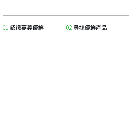
認識嘉義優鮮
尋找優鮮產品
關於優鮮品牌
尋找店家
最新消息
尋找產品
職人誌
成為優鮮店家
相關連結
申請與展延
嘉義縣政府
申請店家、產品認證
嘉義縣政府農業處
如何申請店家及產品
嘉義縣文化觀光局
如何申請標籤
嘉義極光哈密瓜