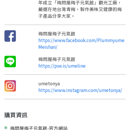
年成立「梅問屋梅子元氣館」觀光工廠，
嚴選在地台灣青梅，製作美味又健康的梅
子產品分享大家。
要看申請秘笈嗎？
梅問屋梅子元氣館
要申請新產品嗎？
註冊完成
https://www.facebook.com/Plummyume
Meishan/
請加入LINE好友
梅問屋梅子元氣館
要註冊嗎？
https://pse.is/umeline
訊息
請掃描或點擊 QR code
加入「嘉義優鮮」LINE 好友，
嗨~這個 LINE 帳號還沒有註冊過，
才能繼續註冊喔。
只要驗證手機號碼就能完成註冊。
umetonya
您要繼續嗎？
確認
https://www.instagram.com/umetonya/
想知道怎麼做更容易通過審核嗎？
點擊加入 LINE 好友
看看申請教學吧！
您的申請資料正在等候審查中，
註冊完成了！
返回
繼續註冊
要申請新產品嗎？
開始填寫申請資料吧~
返回
繼續註冊
如果你已經準備好了，
購買資訊
點擊「直接申請」按鈕開始填寫申請表。
查看申請進度
申請新產品
填寫申請資料
返回首頁
直接申請
看密笈
返回首頁
梅問屋梅子元氣館-官方網站