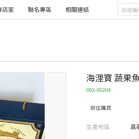
鮮店家
聯名專區
相關連結
海浬寶 蔬果
002-00204
前往購買
生產地區
嘉