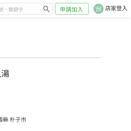
search
店家登入
申請加入
魚湯
義縣 朴子市