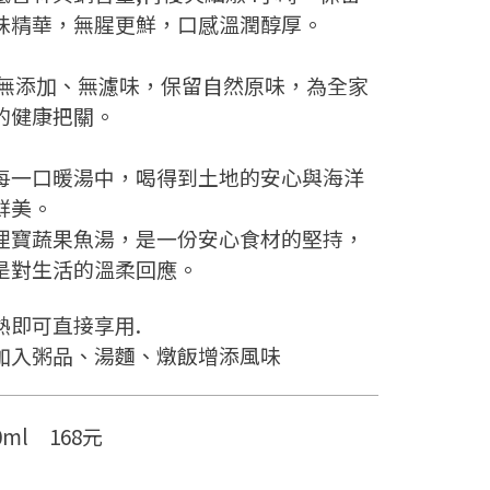
味精華，無腥更鮮，口感溫潤醇厚。
 無添加、無濾味，保留自然原味，為全家
的健康把關。
每一口暖湯中，喝得到土地的安心與海洋
鮮美。
浬寶蔬果魚湯，是一份安心食材的堅持，
是對生活的溫柔回應。
熱即可直接享用.
加入粥品、湯麵、燉飯增添風味
0ml 168元