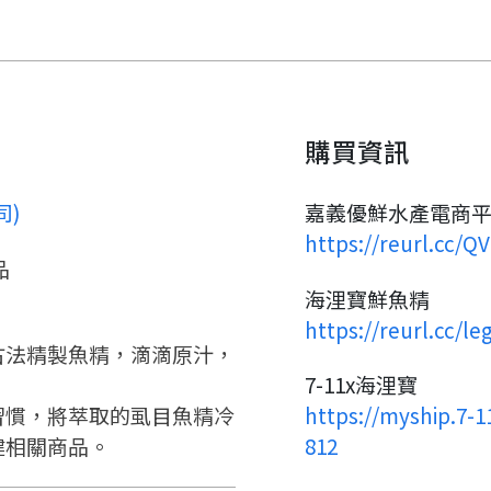
請加入LINE好友
要註冊嗎？
請掃描或點擊 QR code
嗨~這個 LINE 帳號還沒有註冊
訊息
加入「嘉義優鮮」LINE 好友，
過，
才能繼續註冊喔。
想知道怎麼做更容易通過審核
只要驗證手機號碼就能完成註
購買資訊
嗎？
冊。
點擊加入 LINE 好友
看看申請教學吧！
確認
您的申請資料正在等候審查中，
您要繼續嗎？
註冊完成了！
要申請新產品嗎？
開始填寫申請資料吧~
司)
嘉義優鮮水產電商平
如果你已經準備好了，
https://reurl.cc/
返回
繼續註冊
點擊「直接申請」按鈕開始填寫
返回
繼續註冊
品
查看申請進度
申請新產品
申請表。
填寫申請資料
海浬寶鮮魚精
返回首頁
https://reurl.cc/le
返回首頁
古法精製魚精，滴滴原汁，
直接申請
看密笈
7-11x海浬寶
返回首頁
習慣，將萃取的虱目魚精冷
https://myship.7-
健相關商品。
812