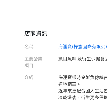
店家資訊
名稱
海浬寶(樺憲國際有限公
主要營業
虱目魚精 及衍生保健食
項目
介紹
海浬寶採時令鮮魚傳統
道地精華。
近年來更配合國人生活
凍乾燥後，衍生更多保