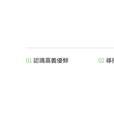
認識嘉義優鮮
尋
關於優鮮品牌
尋找店
最新消息
尋找產
職人誌