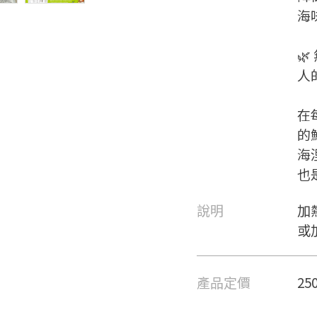
海

人
在
的
海
也
說明
加
要看申請秘笈嗎？
或
要申請新產品嗎？
註冊完成
產品定價
25