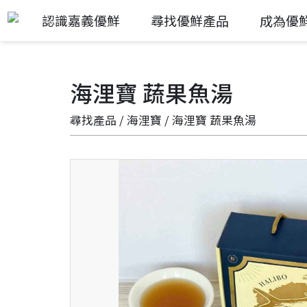
認識嘉義優鮮
尋找優鮮產品
成為優
海浬寶 蔬果魚湯
尋找產品
/
海浬寶
/ 海浬寶 蔬果魚湯