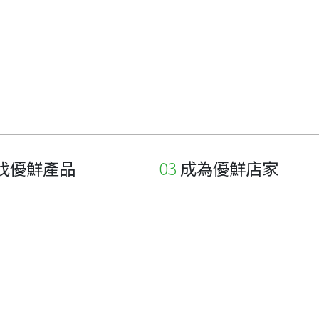
找優鮮產品
成為優鮮店家
家
申請與展延
品
申請店家、產品認證
如何申請店家及產品
如何申請標籤
申請秘笈