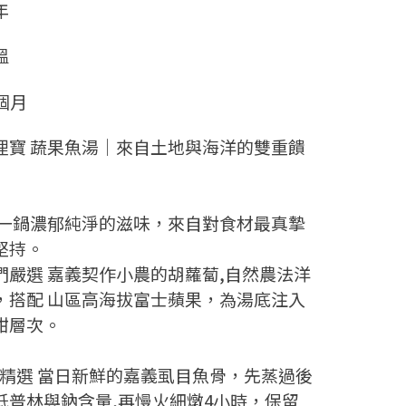
年
溫
8個月
浬寶 蔬果魚湯｜來自土地與海洋的雙重饋
 一鍋濃郁純淨的滋味，來自對食材最真摯
堅持。
們嚴選 嘉義契作小農的胡蘿蔔,自然農法洋
，搭配 山區高海拔富士蘋果，為湯底注入
甜層次。
 精選 當日新鮮的嘉義虱目魚骨，先蒸過後
低普林與鈉含量,再慢火細燉4小時，保留