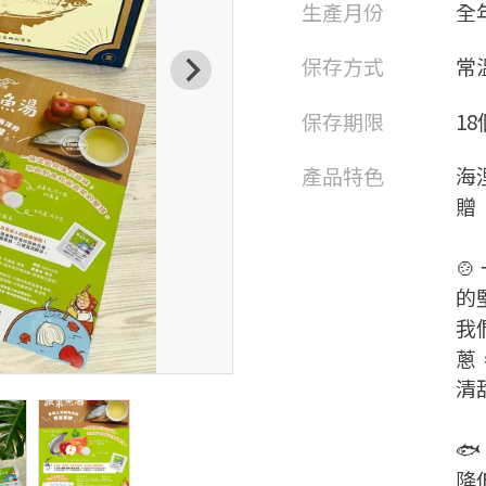
生產月份
全
保存方式
常
保存期限
1
產品特色
海
贈

的
我
蔥
清

降