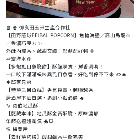
🧧 🍿 御良田玉米生產合作社
【田野蘑球FEIBAL POPCORN】焦糖海鹽／高山烏龍茶
／香濃巧克力 ✨
外酥內爆香、鹹甜交織！影劇配好物 🍿
🦐宏洋水產
【多蝦虱目魚脆餅】酥脆厚實、鮮香涮嘴！
一口咬下滿滿蝦味與虱目魚香，好吃到停不下來 🐟🔥
🐠邱家兄弟
【鹽燒虱目魚絲】香氣撲鼻，越嚼越香
居酒屋下酒首選，追劇小點必備 🔥
🍠 勇伯地瓜酥
【龍藏本味】地瓜酥金黃酥脆、原味濃郁
年節送禮超霸氣 🐲💥
🌸 梅問屋
【去籽燒烤梅】酸甜鹹香平衡完美