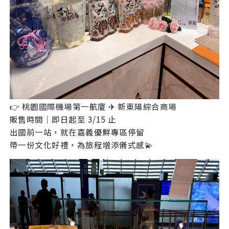
👉 桃園國際機場第一航廈 ✈ 新東陽綜合商場
販售時間｜即日起至 3/15 止
出國前一站，就在嘉義優鮮專區停留
帶一份文化好禮，為旅程增添儀式感💫