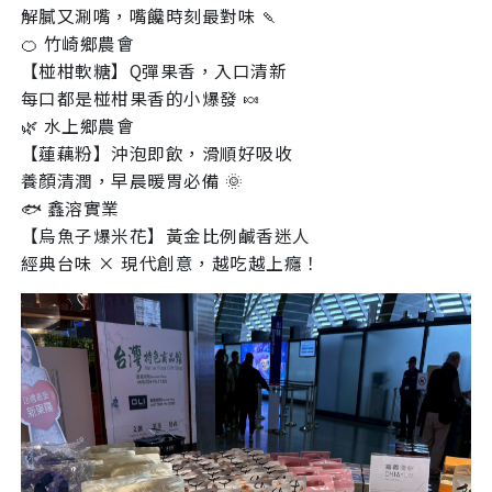
解膩又涮嘴，嘴饞時刻最對味 🍡
要看申請秘笈嗎？
🍊 竹崎鄉農會
【椪柑軟糖】Q彈果香，入口清新
要申請新產品嗎？
註冊完成
每口都是椪柑果香的小爆發 🍬
🌿 水上鄉農會
請加入LINE好友
【蓮藕粉】沖泡即飲，滑順好吸收
養顏清潤，早晨暖胃必備 🌞
要註冊嗎？
請掃描或點擊 QR code
🐟 鑫溶實業
訊息
加入「嘉義優鮮」LINE 好友，
【烏魚子爆米花】黃金比例鹹香迷人
嗨~這個 LINE 帳號還沒有註冊過，
才能繼續註冊喔。
只要驗證手機號碼就能完成註冊。
經典台味 × 現代創意，越吃越上癮！
您要繼續嗎？
點擊加入 LINE 好友
想知道怎麼做更容易通過審核嗎？
確認
看看申請教學吧！
您的申請資料正在等候審查中，
註冊完成了！
要申請新產品嗎？
開始填寫申請資料吧~
返回
繼續註冊
如果你已經準備好了，
返回
繼續註冊
點擊「直接申請」按鈕開始填寫申請表。
查看申請進度
申請新產品
填寫申請資料
返回首頁
直接申請
看密笈
返回首頁
返回首頁