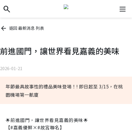
search
search
dehaze
arrow_back
返回 最新消息 列表
前進國門，讓世界看見嘉義的美味
2026-01-21
年節最具故事性的禮品美味登場！! 即日起至 3/15，在桃
園機場第一航廈
🌟前進國門，讓世界看見嘉義的美味🌟
【#嘉義優鮮×#故宮聯名】